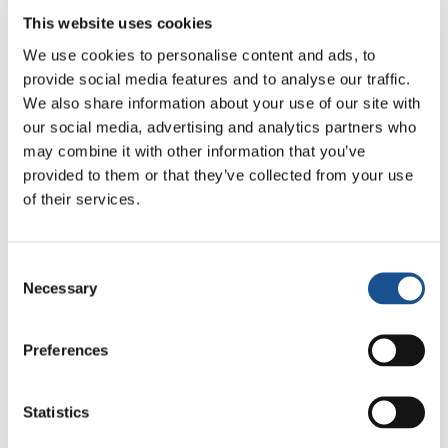
This website uses cookies
We use cookies to personalise content and ads, to
provide social media features and to analyse our traffic.
We also share information about your use of our site with
our social media, advertising and analytics partners who
may combine it with other information that you’ve
provided to them or that they’ve collected from your use
ÉDUCATION ET RECHERCHE
of their services.
Enseigner la paix è l’école : une
recherche qui explore comment la
Consent
rendre possible
Necessary
Selection
Un projet de doctorat analyse comment
introduire l’éducation à la paix dans les écoles
Preferences
et quel type de formation est nécessaire pour
les enseignants chargés…
Statistics