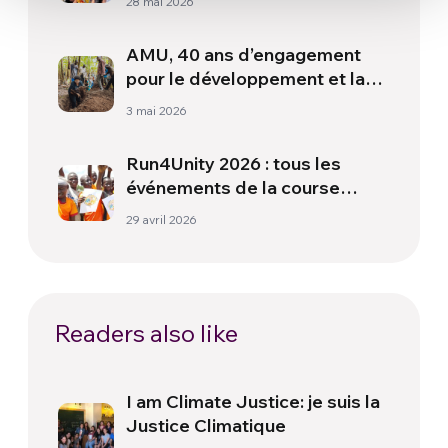
28 mai 2026
événements dans le monde
entier
AMU, 40 ans d’engagement
pour le développement et la
réciprocité entre les peuples
3 mai 2026
Run4Unity 2026 : tous les
événements de la course
mondiale pour la paix
29 avril 2026
Readers also like
I am Climate Justice: je suis la
Justice Climatique