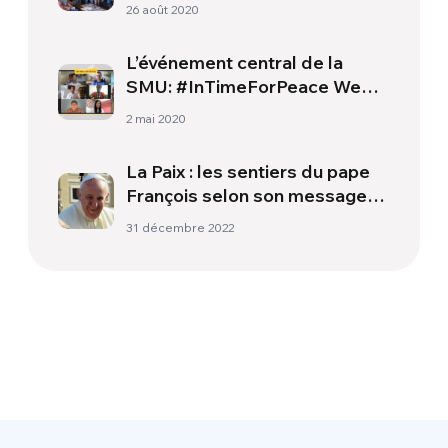
26 août 2020
L’événement central de la
SMU: #InTimeForPeace Web
Event
2 mai 2020
La Paix : les sentiers du pape
François selon son message
pour la 56e Journée mondiale
31 décembre 2022
de la Paix