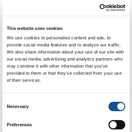
présente la figure d’Igino Giordani,
cofondateur du Mouvement des Focolari avec
Chiara Lubich. L’auteur met cette personnalité
This website uses cookies
importante en relation avec le pape François,
comme l’indique le sous-titre du livre : « La
We use cookies to personalise content and ads, to
provide social media features and to analyse our traffic.
pensée d’Igino Giordani dans la ligne de
We also share information about your use of our site with
l’encyclique
Fratelli tutti
».
Nous avons décidé
our social media, advertising and analytics partners who
de rencontrer M. Zaffino pour une interview.
may combine it with other information that you’ve
provided to them or that they’ve collected from your use
Nous terminons cette newsletter de mai 2026
of their services.
en vous recommandant
le bel article de Paolo
Balduzzi, intitulé
Opération Afrique
.
Il y parle
du projet du même nom et d’une histoire
Consent
émouvante et exceptionnelle, commencée il y
Necessary
Selection
a soixante ans, qui a su créer des liens entre la
tribu Bangwa du Cameroun et les jeunes du
Preferences
monde entier. De cette histoire « naît un récit