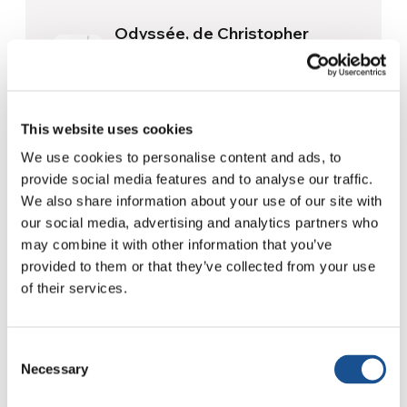
Odyssée, de Christopher
Nolan : Ulysse et la nécessité
d’une nouvelle aube
5 août 2026
This website uses cookies
D’Amérique du Sud, trois
histoires d’écologie, de sport
We use cookies to personalise content and ads, to
et de santé
provide social media features and to analyse our traffic.
30 juillet 2026
We also share information about your use of our site with
our social media, advertising and analytics partners who
Festival Re-Imagine Peace :
may combine it with other information that you’ve
depuis Florence, un hymne à la
provided to them or that they’ve collected from your use
paix
24 juillet 2026
of their services.
Consent
Necessary
Selection
Readers also like