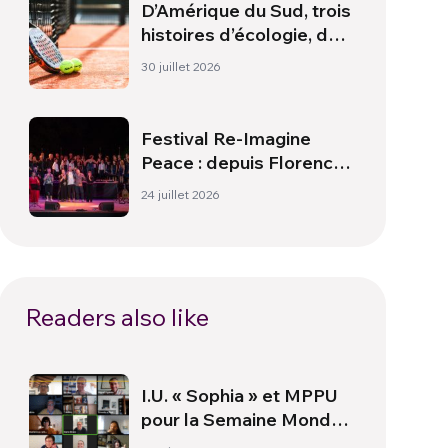
D’Amérique du Sud, trois
histoires d’écologie, de
sport et de santé
30 juillet 2026
Festival Re-Imagine
Peace : depuis Florence,
un hymne à la paix
24 juillet 2026
Readers also like
I.U. « Sophia » et MPPU
pour la Semaine Monde
Uni