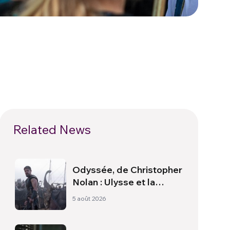
Related News
Odyssée, de Christopher
Nolan : Ulysse et la
nécessité d’une nouvelle
5 août 2026
aube