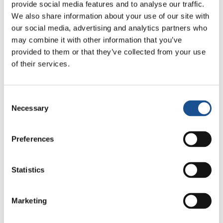
provide social media features and to analyse our traffic.
We also share information about your use of our site with
our social media, advertising and analytics partners who
may combine it with other information that you’ve
provided to them or that they’ve collected from your use
of their services.
Consent
Necessary
Selection
Preferences
Related News
Statistics
Odyssée, de Christopher
Nolan : Ulysse et la nécessité
d’une nouvelle aube
Marketing
5 août 2026