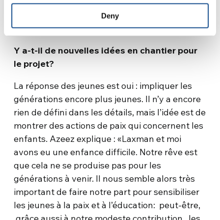
qui décide de changer quelque chose de sa vie
pour le mieux, grâce à nous, alors nous
Deny
sommes heureux. »
Y a-t-il de nouvelles idées en chantier pour
le projet?
La réponse des jeunes est oui : impliquer les
générations encore plus jeunes. Il n’y a encore
rien de défini dans les détails, mais l’idée est de
montrer des actions de paix qui concernent les
enfants. Azeez explique : «Laxman et moi
avons eu une enfance difficile. Notre rêve est
que cela ne se produise pas pour les
générations à venir. Il nous semble alors très
important de faire notre part pour sensibiliser
les jeunes à la paix et à l’éducation: peut-être,
grâce aussi à notre modeste contribution, les