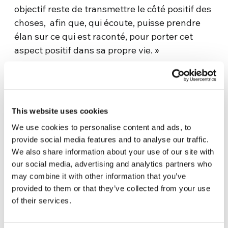
objectif reste de transmettre le côté positif des
choses, afin que, qui écoute, puisse prendre
élan sur ce qui est raconté, pour porter cet
aspect positif dans sa propre vie. »
Quelles sont les principales difficultés?
« La principale difficulté est certainement le
fuseau horaire. » Explique Ivee, jeune
This website uses cookies
australienne, résidente de Melbourne. Dans
We use cookies to personalise content and ads, to
l’équipe qui travaille à la création de contenus,
provide social media features and to analyse our traffic.
il y a 6 jeunes, du Népal, d’Irak, de Colombie,
We also share information about your use of our site with
d’Égypte, Australie et Inde, chacun avec des
our social media, advertising and analytics partners who
may combine it with other information that you’ve
rythmes et des modes de vie différents. Ivee
provided to them or that they’ve collected from your use
poursuit: « C’est très beau de voir l’effort que
of their services.
chacun fait pour essayer d’être présent aux
réunions. Chacun fait des sacrifices, non pour