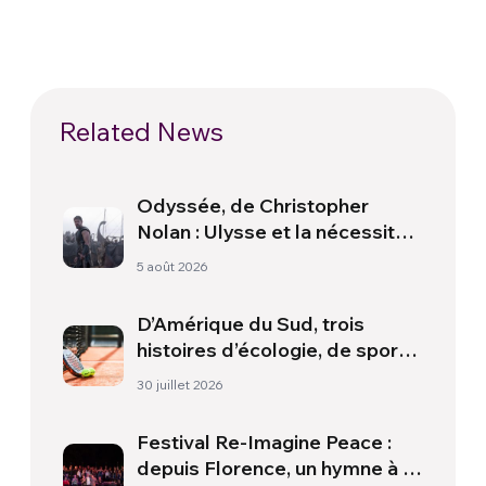
Related News
Odyssée, de Christopher
Nolan : Ulysse et la nécessité
d’une nouvelle aube
5 août 2026
D’Amérique du Sud, trois
histoires d’écologie, de sport
et de santé
30 juillet 2026
Festival Re-Imagine Peace :
depuis Florence, un hymne à la