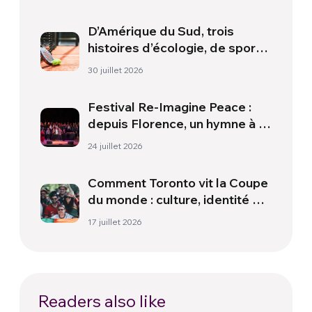
D’Amérique du Sud, trois
histoires d’écologie, de sport
et de santé
30 juillet 2026
Festival Re-Imagine Peace :
depuis Florence, un hymne à la
paix
24 juillet 2026
Comment Toronto vit la Coupe
du monde : culture, identité et
politique hors du terrain
17 juillet 2026
Readers also like