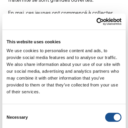
En mai, ces jeunes ont commencé à collecter
de la nourriture et des produits de première
nécessité pour les plus pauvres, les personnes
âgées et celles les plus vulnérables. En juin, Eli
This website uses cookies
et son frère ont commencé à poser des pierres
sur l’un des chemins de terre de la région.
We use cookies to personalise content and ads, to
provide social media features and to analyse our traffic.
Tandis qu’ils retiraient les pierres de la rivière
We also share information about your use of our site with
et construisait la route, de plus en plus de
our social media, advertising and analytics partners who
membres de la communauté furent
may combine it with other information that you’ve
contaminés par leur enthousiasme et
provided to them or that they’ve collected from your use
décidèrent de coopérer. « Pour nous, il ne
of their services.
s’agissait pas seulement de paver les rues,
mais de créer l’idée qu’en travaillant ensemble,
Consent
nous pouvions améliorer la communauté »,
Necessary
Selection
explique Eli.