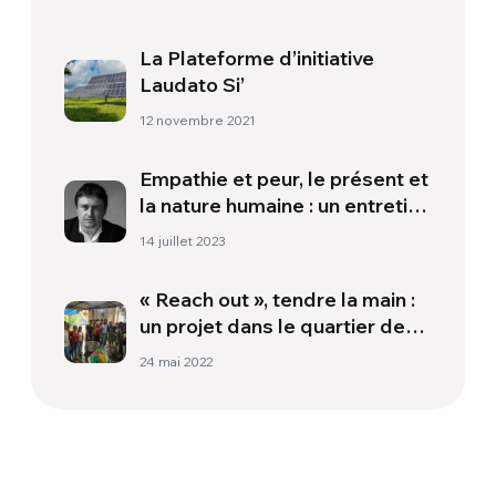
La Plateforme d’initiative
Laudato Si’
12 novembre 2021
Empathie et peur, le présent et
la nature humaine : un entretien
avec le réalisateur Cristian
14 juillet 2023
Mungiu | Partie 2
« Reach out », tendre la main :
un projet dans le quartier de
Goregaon (Mumbai)
24 mai 2022