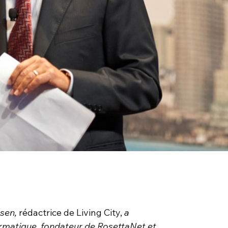
ssen,
rédactrice de Living City,
a
ormatique, fondateur de RosettaNet et