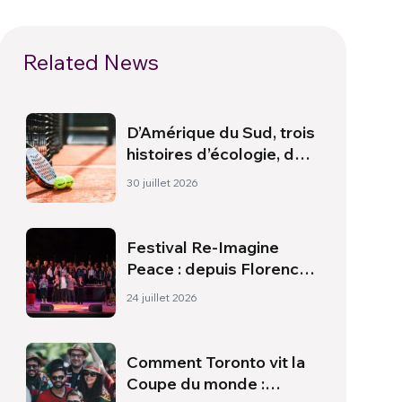
Related News
D’Amérique du Sud, trois
histoires d’écologie, de
sport et de santé
30 juillet 2026
Festival Re-Imagine
Peace : depuis Florence,
un hymne à la paix
24 juillet 2026
Comment Toronto vit la
Coupe du monde :