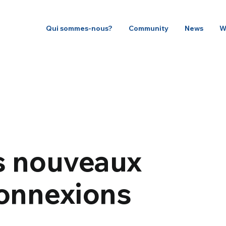
Qui sommes-nous?
Community
News
W
s nouveaux
onnexions