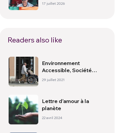
culture, identité et
17 juillet 2026
politique hors du terrain
Readers also like
Environnement
Accessible, Société
Inclusive
29 juillet 2021
Lettre d’amour à la
planète
22 avril 2024