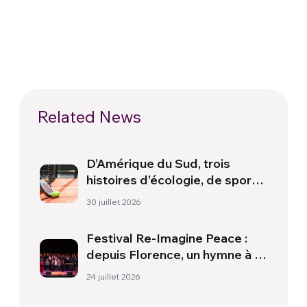
Related News
D’Amérique du Sud, trois
histoires d’écologie, de sport
et de santé
30 juillet 2026
Festival Re-Imagine Peace :
depuis Florence, un hymne à la
paix
24 juillet 2026