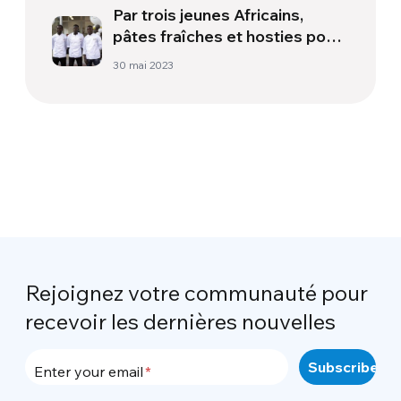
Par trois jeunes Africains,
pâtes fraîches et hosties pour
la messe
30 mai 2023
Rejoignez votre communauté pour
recevoir les dernières nouvelles
Enter your email