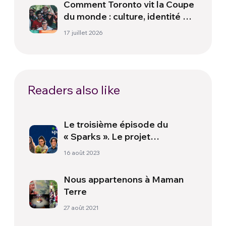
Comment Toronto vit la Coupe
du monde : culture, identité et
politique hors du terrain
17 juillet 2026
Readers also like
Le troisième épisode du
« Sparks ». Le projet
Orphalese : un voyage au
16 août 2023
sommet des montagnes
Nous appartenons à Maman
Terre
27 août 2021