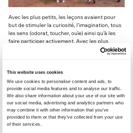
Avec les plus petits, les leçons avaient pour
but de stimuler la curiosité, l’imagination, tous
les sens (odorat, toucher, ouïe) ainsi qu’à les
faire participer activement. Avec les plus
grands c’était la gymnastique visant la
coordination, l’esprit d’équipe, la collaboration,
la coopération, combinée avec des cours
This website uses cookies
d’anglais et de géographie (au moins pour leur
faire comprendre d’où je venais !). Quand les
We use cookies to personalise content and ads, to
enfants me demandaient « Prof. Martina
provide social media features and to analyse our traffic.
We also share information about your use of our site with
quand avons-nous des leçons avec toi? »,
our social media, advertising and analytics partners who
« Prof. Martina, tu n’as pas ton carnet, ça veut
may combine it with other information that you’ve
dire qu’il n’y a pas de gymnastique
provided to them or that they’ve collected from your use
aujourd’hui ?», « Prof. Martina, t’assieds-tu à
of their services.
côté de moi en classe? », « Prof. Martina tu n’as