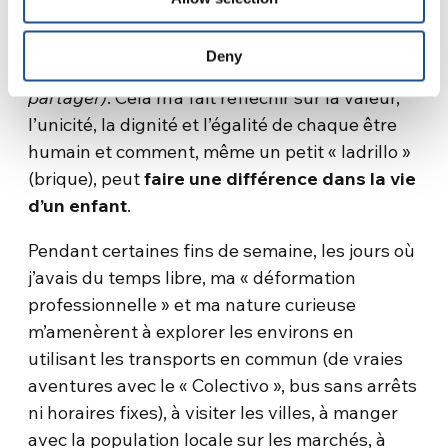
voyait venir, elle courait à ma rencontre pour
me serrer dans ses bras. C’était elle et moi
Deny
dans nos matins de « compartir »
(trad. :
partager)
. Cela m’a fait réfléchir sur la valeur,
l’unicité, la dignité et l’égalité de chaque être
humain et comment, même un petit « ladrillo »
(brique), peut
faire une différence dans la vie
d’un enfant
.
Pendant certaines fins de semaine, les jours où
j’avais du temps libre, ma « déformation
professionnelle » et ma nature curieuse
m’amenèrent à explorer les environs en
utilisant les transports en commun (de vraies
aventures avec le « Colectivo », bus sans arrêts
ni horaires fixes), à visiter les villes, à manger
avec la population locale sur les marchés, à