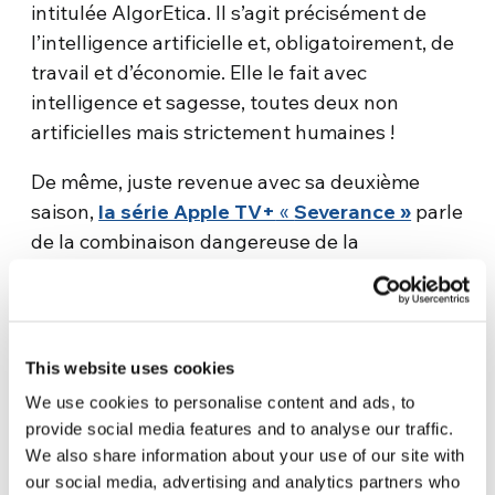
intitulée AlgorEtica. Il s’agit précisément de
l’intelligence artificielle et, obligatoirement, de
travail et d’économie. Elle le fait avec
intelligence et sagesse, toutes deux non
artificielles mais strictement humaines !
De même, juste revenue avec sa deuxième
saison,
la série Apple TV+
«
Severance »
parle
de la combinaison dangereuse de la
technologie et du travail. Avec sa science-
fiction éthique et philosophique, elle raconte
les dangers de l’hyper-technologie dans nos
vies professionnelles : avec un style raffiné,
This website uses cookies
elle présente certains aspects troublants, à
We use cookies to personalise content and ads, to
travers une hyperbole que nous ne dévoilons
provide social media features and to analyse our traffic.
pas ici, mais que nous expliquons dans notre
We also share information about your use of our site with
article/réflexion sur les séries et les thèmes qui
our social media, advertising and analytics partners who