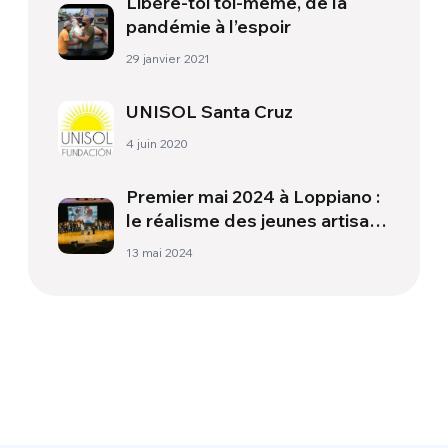
Libère-toi toi-même, de la
pandémie à l’espoir
29 janvier 2021
UNISOL Santa Cruz
4 juin 2020
Premier mai 2024 à Loppiano :
le réalisme des jeunes artisans
de paix
13 mai 2024