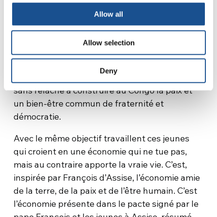
dominée par la présence de matériaux
Allow all
précieux, attisant l’envie de beaucoup, créant
conflits et divisions.
Allow selection
Pourtant, comme nous le relatons
dans
l’intéressant article de Paolo Balduzzi
, il se
Deny
trouve des personnes et des actions œuvrant
sans relâche à construire au Congo la paix et
un bien-être commun de fraternité et
démocratie.
Avec le même objectif travaillent ces jeunes
qui croient en une économie qui ne tue pas,
mais au contraire apporte la vraie vie. C’est,
inspirée par François d’Assise, l’économie amie
de la terre, de la paix et de l’être humain. C’est
l’économie présente dans le pacte signé par le
pape François et les jeunes à Assise, résumé