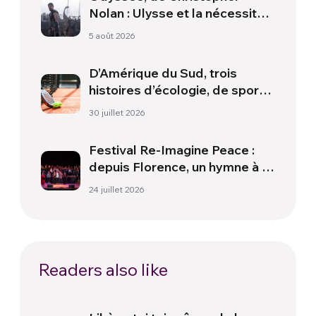
Nolan : Ulysse et la nécessité
d’une nouvelle aube
5 août 2026
D’Amérique du Sud, trois
histoires d’écologie, de sport
et de santé
30 juillet 2026
Festival Re-Imagine Peace :
depuis Florence, un hymne à la
paix
24 juillet 2026
Readers also like