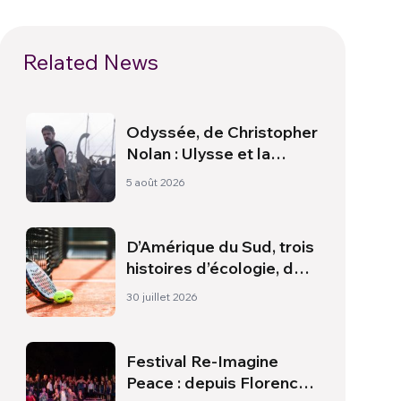
Related News
Odyssée, de Christopher
Nolan : Ulysse et la
nécessité d’une nouvelle
5 août 2026
aube
D’Amérique du Sud, trois
histoires d’écologie, de
sport et de santé
30 juillet 2026
Festival Re-Imagine
Peace : depuis Florence,