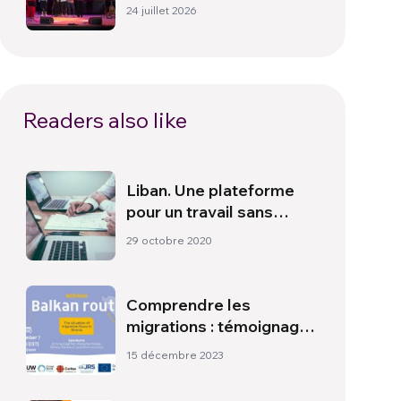
un hymne à la paix
24 juillet 2026
Readers also like
Liban. Une plateforme
pour un travail sans
barrière
29 octobre 2020
Comprendre les
migrations : témoignages
de la route des Balkans
15 décembre 2023