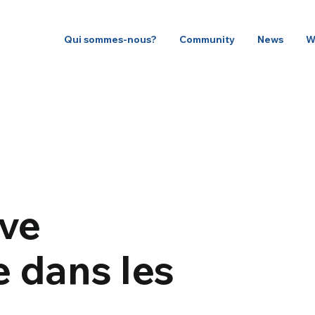
Qui sommes-nous?
Community
News
W
êve
 dans les