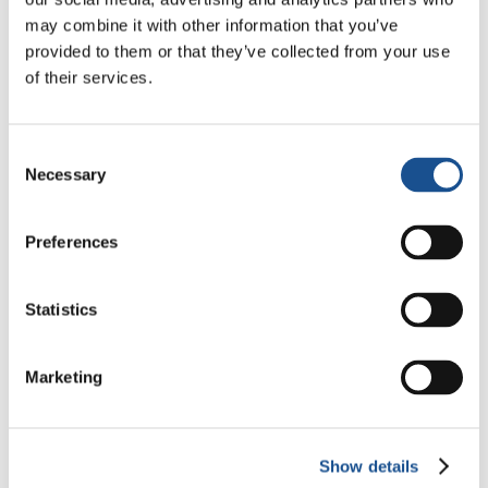
Odyssée, de Christopher
may combine it with other information that you’ve
Nolan : Ulysse et la nécessité
provided to them or that they’ve collected from your use
d’une nouvelle aube
of their services.
5 août 2026
D’Amérique du Sud, trois
Consent
histoires d’écologie, de sport
Necessary
Selection
et de santé
30 juillet 2026
Preferences
Festival Re-Imagine Peace :
depuis Florence, un hymne à la
paix
Statistics
24 juillet 2026
Marketing
Readers also like
Show details