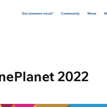
Qui sommes-nous?
Community
News
W
ePlanet 2022