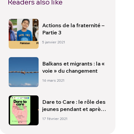
Readers also like
Actions de la fraternité –
Partie 3
5 janvier 2021
Balkans et migrants : la «
voie » du changement
16 mars 2021
Dare to Care : le rôle des
jeunes pendant et après
la pandémie
17 février 2021