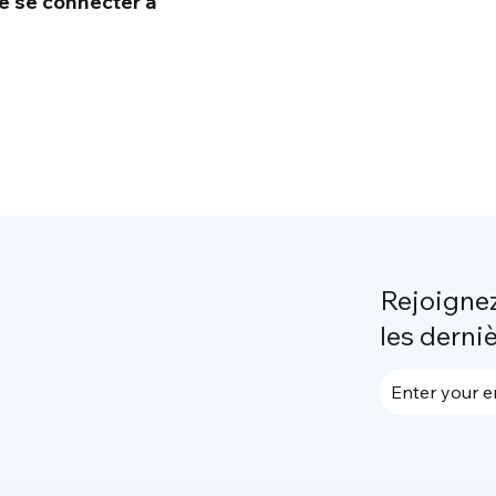
e se connecter à
Rejoigne
les derni
Enter your e