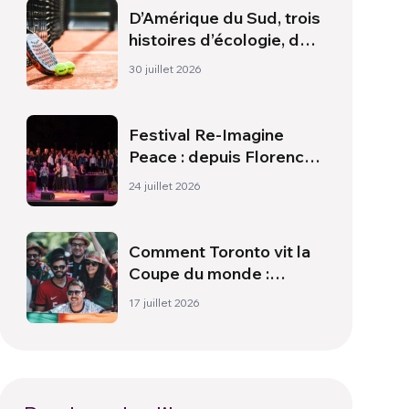
D’Amérique du Sud, trois
histoires d’écologie, de
sport et de santé
30 juillet 2026
Festival Re-Imagine
Peace : depuis Florence,
un hymne à la paix
24 juillet 2026
Comment Toronto vit la
Coupe du monde :
culture, identité et
17 juillet 2026
politique hors du terrain