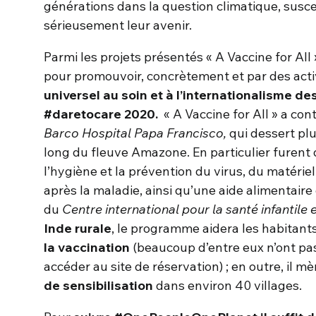
générations dans la question climatique, sus
sérieusement leur avenir.
Parmi les projets présentés « A Vaccine for All
pour promouvoir, concrètement et par des activi
universel au soin et à l’internationalisme d
#daretocare 2020.
« A Vaccine for All » a cont
Barco Hospital Papa Francisco,
qui dessert pl
long du fleuve Amazone. En particulier furent 
l’hygiène et la prévention du virus, du matérie
après la maladie, ainsi qu’une aide alimentaire 
du
Centre international pour la santé infantile 
Inde rurale
, le programme aidera les habitant
la vaccination
(beaucoup d’entre eux n’ont p
accéder au site de réservation) ; en outre, il m
de sensibilisation
dans environ 40 villages.