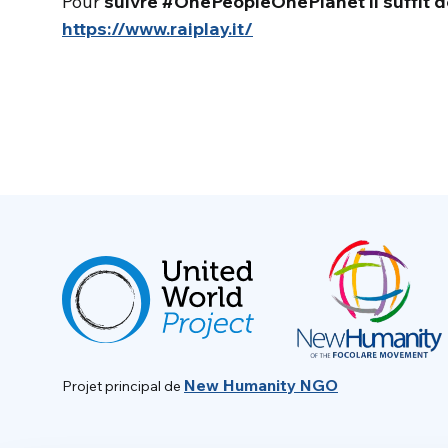
Pour
suivre #OnePeopleOnePlanet il suffit d
https://www.raiplay.it/
New Humanity NGO
Projet principal de