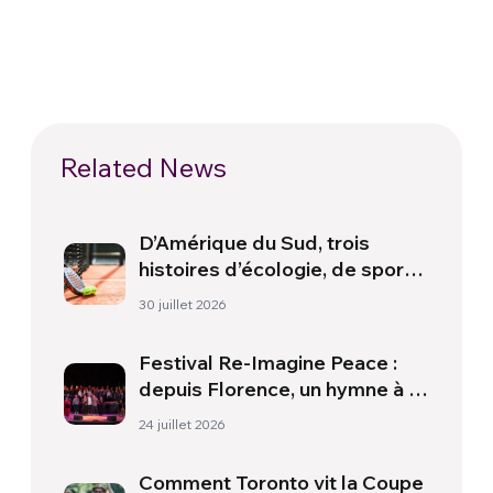
Related News
D’Amérique du Sud, trois
histoires d’écologie, de sport
et de santé
30 juillet 2026
Festival Re-Imagine Peace :
depuis Florence, un hymne à la
paix
24 juillet 2026
Comment Toronto vit la Coupe