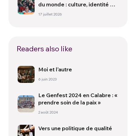
du monde : culture, identité et
politique hors du terrain
17 juillet 2026
Readers also like
Moi et l’autre
6 juin 2023
Le Genfest 2024 en Calabre : «
prendre soin de la paix »
2 août 2024
Vers une politique de qualité