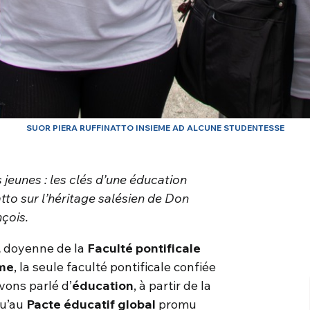
SUOR PIERA RUFFINATTO INSIEME AD ALCUNE STUDENTESSE
jeunes : les clés d’une éducation
tto sur l’héritage salésien de Don
çois.
,
doyenne de la
Faculté pontificale
ome
, la seule faculté pontificale confiée
avons parlé d’
éducation
, à partir de la
qu’au
Pacte éducatif global
promu