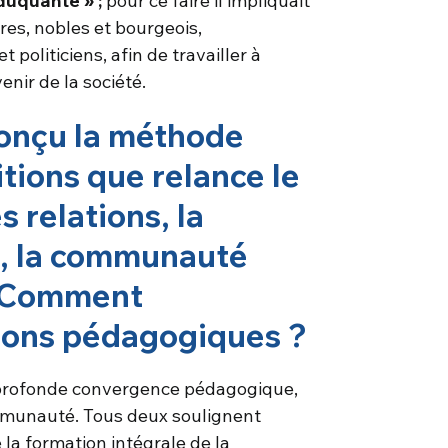
duquante » ;
pour ce faire il impliquait
res, nobles et bourgeois,
 politiciens, afin de travailler à
enir de la société.
onçu la méthode
itions que relance le
s relations, la
s, la communauté
. Comment
izons pédagogiques ?
 profonde convergence pédagogique,
communauté. Tous deux soulignent
 la formation intégrale de la