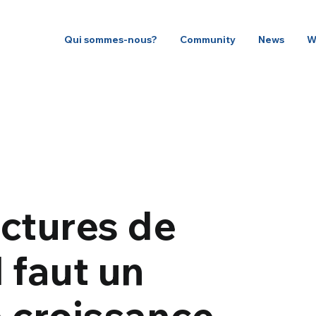
Qui sommes-nous?
Community
News
W
actures de
l faut un
e croissance