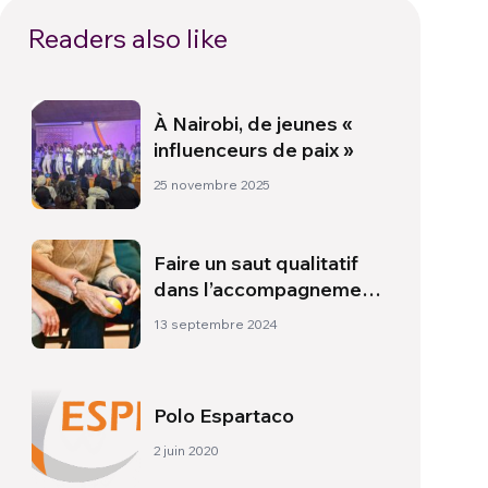
Readers also like
À Nairobi, de jeunes «
influenceurs de paix »
25 novembre 2025
Faire un saut qualitatif
dans l’accompagnement
des personnes vivant
13 septembre 2024
dans la rue
Polo Espartaco
2 juin 2020