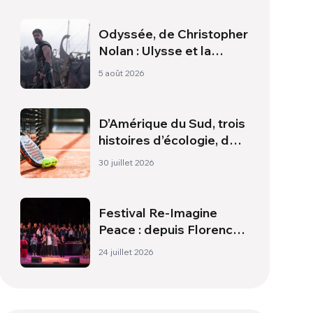
Odyssée, de Christopher
Nolan : Ulysse et la
nécessité d’une nouvelle
5 août 2026
aube
D’Amérique du Sud, trois
histoires d’écologie, de
sport et de santé
30 juillet 2026
Festival Re-Imagine
Peace : depuis Florence,
un hymne à la paix
24 juillet 2026