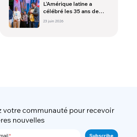
L’Amérique latine a
célébré les 35 ans de
l’Économie de
23 juin 2026
Communion avec plus de
400 participants
z votre communauté pour recevoir
ères nouvelles
mail