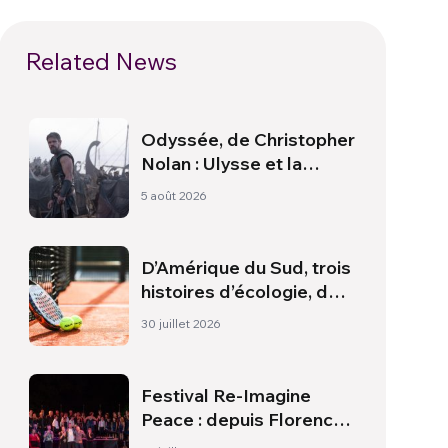
Related News
Odyssée, de Christopher
Nolan : Ulysse et la
nécessité d’une nouvelle
5 août 2026
aube
D’Amérique du Sud, trois
histoires d’écologie, de
sport et de santé
30 juillet 2026
Festival Re-Imagine
Peace : depuis Florence,
un hymne à la paix