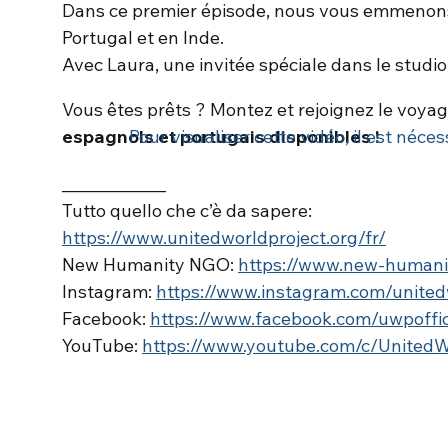
Dans ce premier épisode, nous vous emmenons
Portugal et en Inde.
Avec Laura, une invitée spéciale dans le studio
Vous êtes prêts ? Montez et rejoignez le voyag
espagnols et portugais disponibles !
Pour visualiser cette vidéo, il est néces
_____________
Tutto quello che c’è da sapere:
https://www.unitedworldproject.org/fr/
New Humanity NGO:
https://www.new-humani
Instagram:
https://www.instagram.com/united
Facebook:
https://www.facebook.com/uwpoffic
YouTube:
https://www.youtube.com/c/UnitedW