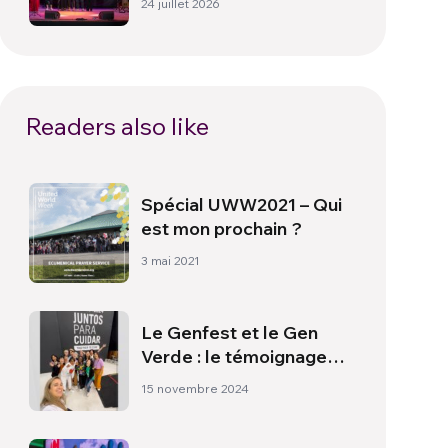
24 juillet 2026
Readers also like
Spécial UWW2021 – Qui
est mon prochain ?
3 mai 2021
Le Genfest et le Gen
Verde : le témoignage
d’Anita Martínez
15 novembre 2024