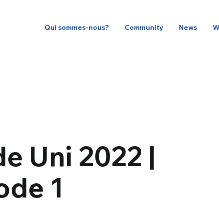
Qui sommes-nous?
Community
News
W
 Uni 2022 |
ode 1