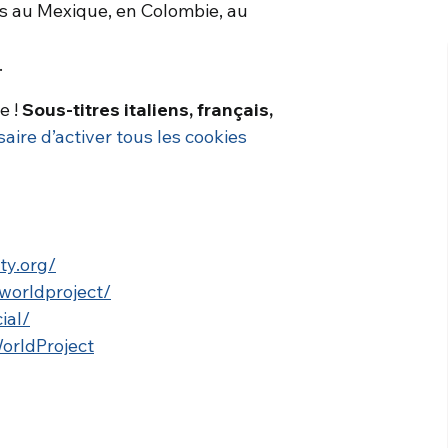
 au Mexique, en Colombie, au
.
e !
Sous-titres italiens, français,
saire d’activer tous les cookies
ty.org/
worldproject/
ial/
orldProject