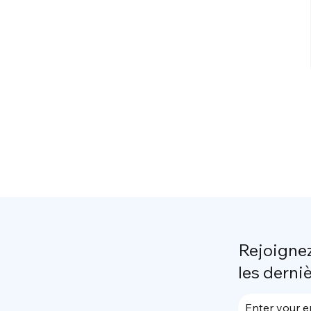
Rejoigne
les derni
Enter your e