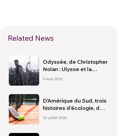
Related News
Odyssée, de Christopher
Nolan : Ulysse et la
nécessité d’une nouvelle
5 août 2026
aube
D’Amérique du Sud, trois
histoires d’écologie, de
sport et de santé
30 juillet 2026