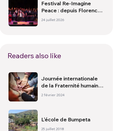
Festival Re-Imagine
Peace : depuis Florence,
un hymne à la paix
24 juillet 2026
Readers also like
Journée internationale
de la Fraternité humaine
2024
2 février 2024
L’école de Bumpeta
25 juillet 2018