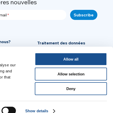
ères nouvelles
mail
nous?
Traitement des données
personnelles
Cookie Policy
Allow all
alyse our
Mentions légales
se
ing and
Allow selection
r that
:
Deny
no
Português
Español
Français
Show details