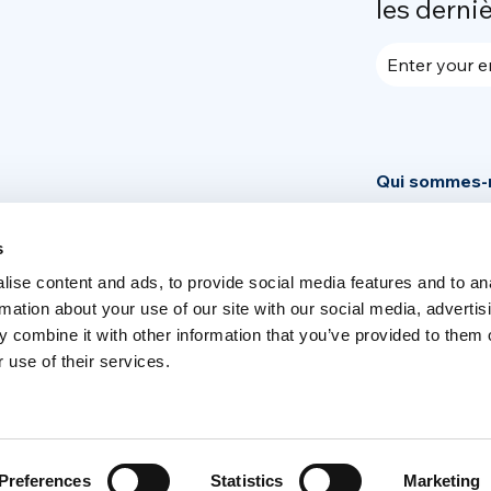
les derni
Enter your e
Qui sommes-
Community
s
News
ise content and ads, to provide social media features and to an
Secteur Pres
rmation about your use of our site with our social media, advertis
 combine it with other information that you’ve provided to them o
 use of their services.
Switch language
English
Italia
Preferences
Statistics
Marketing