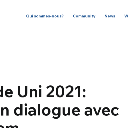
Qui sommes-nous?
Community
News
W
e Uni 2021:
en dialogue avec
ram