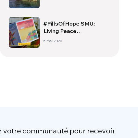
#PillsOfHope SMU:
Living Peace
International spécial
5 mai 2020
z votre communauté pour recevoir