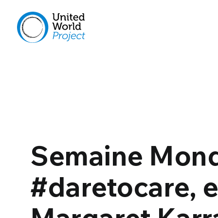
Semaine Mond
#daretocare, 
Margaret Kar