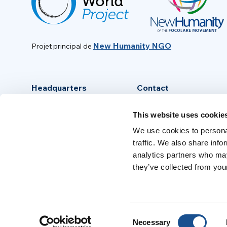
New Humanity NGO
Projet principal de
Headquarters
Contact
Via Piave, 15 - 00046
info@new-humanity.org
This website uses cookie
Grottaferrata, (Rome) Italy
+39 06 94 31 56 35
We use cookies to personal
traffic. We also share info
analytics partners who may
they’ve collected from your
Consent
Necessary