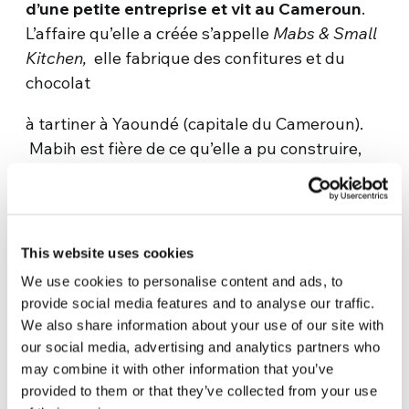
d’une petite entreprise et vit au Cameroun
.
L’affaire qu’elle a créée s’appelle
Mabs & Small
Kitchen,
elle fabrique des confitures et du
chocolat
à tartiner à Yaoundé (capitale du Cameroun).
Mabih est fière de ce qu’elle a pu construire,
étape par étape, travaillant avec un profond
respect de ses clients et de ses employés.
Malgré les difficultés de qui s’immerge dans
quelque chose de complètement nouveau,
This website uses cookies
Mabih est convaincue que, malgré tout, elle a
We use cookies to personalise content and ads, to
fait le bon choix, en ouvrant une entreprise qui
provide social media features and to analyse our traffic.
apporte aujourd’hui une contribution
We also share information about your use of our site with
appréciable à la société dans laquelle elle vit,
our social media, advertising and analytics partners who
grâce à son travail et à celui de ses
may combine it with other information that you’ve
provided to them or that they’ve collected from your use
collaboratrices et collaborateurs. Mais nous