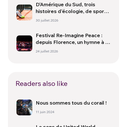
D’Amérique du Sud, trois
histoires d’écologie, de sport
et de santé
30 juillet 2026
Festival Re-Imagine Peace :
depuis Florence, un hymne à la
paix
24 juillet 2026
Readers also like
Nous sommes tous du corail !
11 juin 2024
Le sens de United World