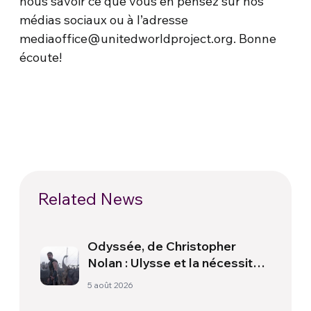
nous savoir ce que vous en pensez sur nos
médias sociaux ou à l’adresse
mediaoffice@unitedworldproject.org. Bonne
écoute!
Related News
Odyssée, de Christopher
Nolan : Ulysse et la nécessité
d’une nouvelle aube
5 août 2026