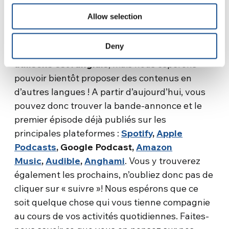
Pour ne pas en perdre, suivez la page du
Allow selection
podcast sur les différentes plateformes, de
manière à recevoir une notification lors de
Deny
chaque nouvel épisode.
La langue que nous
utilisons est l’anglais
, mais nous espérons
pouvoir bientôt proposer des contenus en
d’autres langues ! A partir d’aujourd’hui, vous
pouvez donc trouver la bande-annonce et le
premier épisode déjà publiés sur les
principales plateformes :
Spotify
,
Apple
Podcasts
, Google Podcast,
Amazon
Music
,
Audible
,
Anghami
. Vous y trouverez
également les prochains, n’oubliez donc pas de
cliquer sur « suivre »! Nous espérons que ce
soit quelque chose qui vous tienne compagnie
au cours de vos activités quotidiennes. Faites-