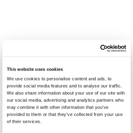
Avec cette impressionnate interview, Noé,
Chris et toute l’équipe de TGT.Podcast
This website uses cookies
clôturent la saison et se préparent pour le
We use cookies to personalise content and ads, to
début, d’ici quelques semaines, de la deuxième
provide social media features and to analyse our traffic.
saison, où il y aura plus d’interviews et de
We also share information about your use of our site with
surprises, en provenance d’autres parties du
our social media, advertising and analytics partners who
may combine it with other information that you’ve
monde … afin de continuer à construire, par le
provided to them or that they’ve collected from your use
dialogue, de nouvelles voies pour parvenir à
of their services.
rejoindre un monde uni.