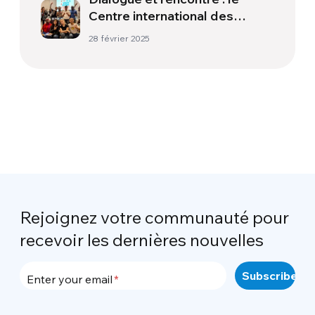
Centre international des
étudiants Giorgio La Pira
28 février 2025
Rejoignez votre communauté pour
recevoir les dernières nouvelles
Enter your email