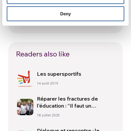
Festival Re-Imagine Peace :
depuis Florence, un hymne à la
Deny
paix
24 juillet 2026
Readers also like
Les supersportifs
14 août 2019
Réparer les fractures de
l’éducation : “Il faut un
équilibre entre croissance
18 juillet 2025
humaine, spirituelle et
professionnelle”
Dialogue et rencontre : le