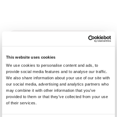
Related News
This website uses cookies
D’Amérique du Sud, trois
histoires d’écologie, de sport
We use cookies to personalise content and ads, to
et de santé
provide social media features and to analyse our traffic.
30 juillet 2026
We also share information about your use of our site with
our social media, advertising and analytics partners who
Festival Re-Imagine Peace :
may combine it with other information that you’ve
depuis Florence, un hymne à la
provided to them or that they’ve collected from your use
paix
24 juillet 2026
of their services.
Comment Toronto vit la Coupe