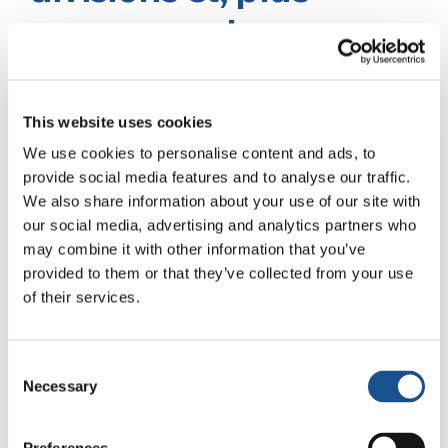
encore, par les
guerres, pour faire
avancer les principes
This website uses cookies
We use cookies to personalise content and ads, to
et les objectifs de
provide social media features and to analyse our traffic.
We also share information about your use of our site with
Laudato Si ?
our social media, advertising and analytics partners who
may combine it with other information that you’ve
L’œuvre de Laudato Si’ et celle de l’unité sont
provided to them or that they’ve collected from your use
of their services.
profondément entrelacées. C’est pourquoi je
suis si heureuse de la collaboration croissante
entre les Mouvements des Focolari et de
Consent
Laudato Si’. Toutes les ressources dont nous
Necessary
Selection
avons besoin pour lutter contre les problèmes
environnementaux et l’injustice sont à notre