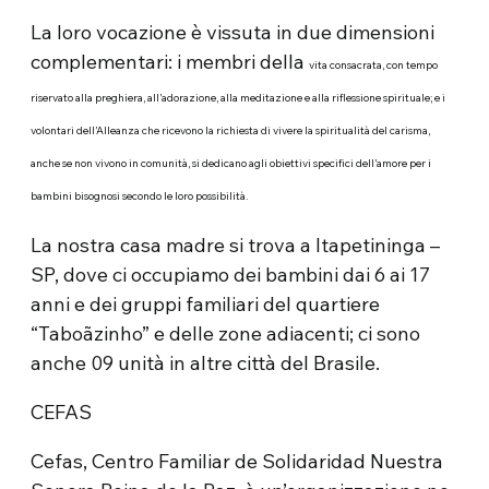
La loro vocazione è vissuta in due dimensioni
complementari: i membri della
vita consacrata, con tempo
riservato alla preghiera, all’adorazione, alla meditazione e alla riflessione spirituale; e i
volontari dell’Alleanza che ricevono la richiesta di vivere la spiritualità del carisma,
anche se non vivono in comunità, si dedicano agli obiettivi specifici dell’amore per i
bambini bisognosi secondo le loro possibilità.
La nostra casa madre si trova a Itapetininga –
SP, dove ci occupiamo dei bambini dai 6 ai 17
anni e dei gruppi familiari del quartiere
“Taboãzinho” e delle zone adiacenti; ci sono
anche 09 unità in altre città del Brasile.
CEFAS
Cefas, Centro Familiar de Solidaridad Nuestra