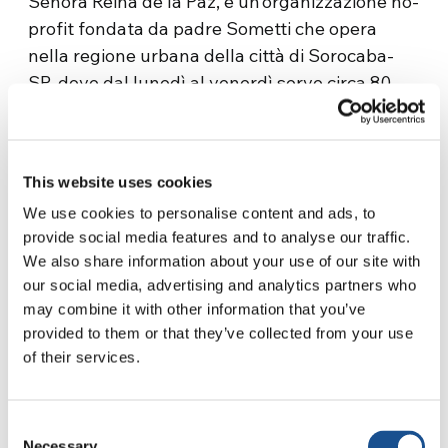
Senora Reina de la Paz, è un’organizzazione no-
profit fondata da padre Sometti che opera
nella regione urbana della città di Sorocaba-
SP, dove dal lunedì al venerdì serve circa 80
bambini di età compresa tra i 6 e i 14 anni, nel
contro turno a scuola.
Web
This website uses cookies
We use cookies to personalise content and ads, to
http://www.anspaz.net/site/home
provide social media features and to analyse our traffic.
We also share information about your use of our site with
Email
our social media, advertising and analytics partners who
may combine it with other information that you’ve
contato@anspaz.net
provided to them or that they’ve collected from your use
of their services.
Consent
Necessary