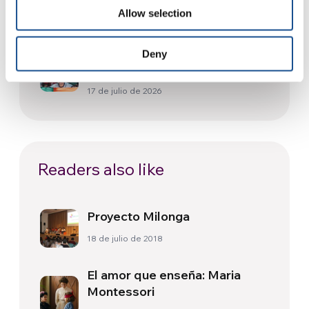
Allow selection
24 de julio de 2026
Cómo vive Toronto la Copa del
Deny
Mundo: Cultura, identidad y
política más allá del terreno
17 de julio de 2026
de juego
Readers also like
Proyecto Milonga
18 de julio de 2018
El amor que enseña: Maria
Montessori