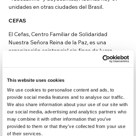
unidades en otras ciudades del Brasil.
CEFAS
El Cefas, Centro Familiar de Solidaridad
Nuestra Señora Reina de la Paz, es una
organización asistencial sin fines de lucro,
fundada por el Padre Sometti que actúa en la
región urbana de la ciudad de Sorocaba-SP,
donde atiende de lunes a viernes
This website uses cookies
aproximadamente 80 niños entre 06 a 14 años,
We use cookies to personalise content and ads, to
en el contra turno escolar.
provide social media features and to analyse our traffic.
We also share information about your use of our site with
Web
our social media, advertising and analytics partners who
http://www.anspaz.net/site/home
may combine it with other information that you’ve
provided to them or that they’ve collected from your use
Email
of their services.