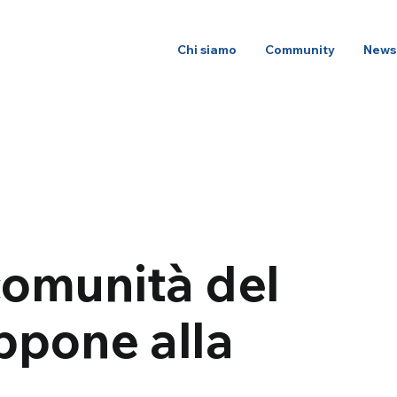
Chi siamo
Community
News
comunità del
ppone alla