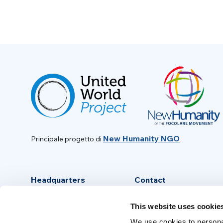
New Humanity NGO
Principale progetto di
Headquarters
Contact
Via Piave, 15 - 00046
info@new-humanity.org
This website uses cookie
Grottaferrata, (Rome) Italy
+39 06 94 31 56 35
We use cookies to personal