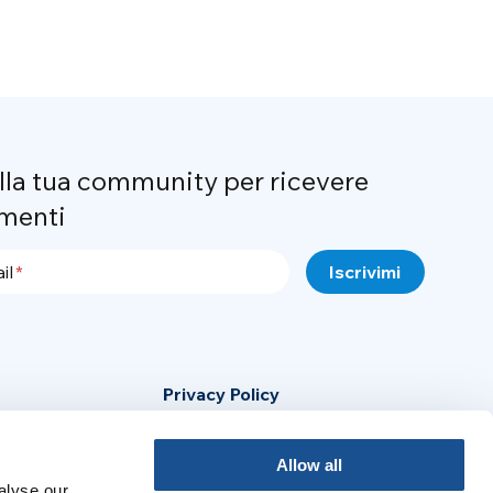
alla tua community per ricevere
menti
il
Privacy Policy
Cookie Policy
Allow all
Avviso Legale
alyse our