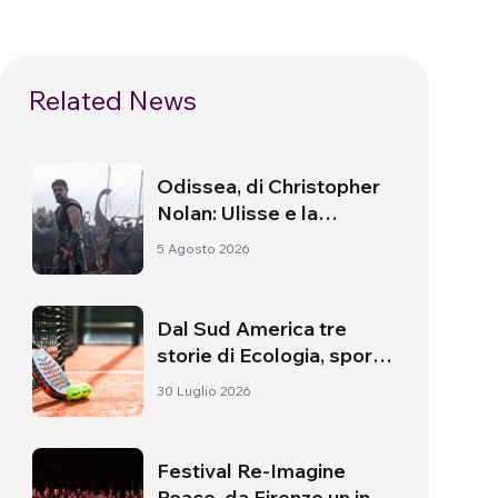
Related News
Odissea, di Christopher
Nolan: Ulisse e la
necessità di un’alba
5 Agosto 2026
nuova
Dal Sud America tre
storie di Ecologia, sport
e salute
30 Luglio 2026
Festival Re-Imagine
Peace, da Firenze un inno