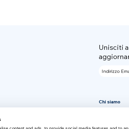
Unisciti 
aggiorna
Indirizzo Ema
Chi siamo
Community
s
News
ise content and ads, to provide social media features and to an