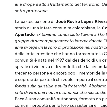
alla droga e allo sfruttamento del territorio. Da
sotto protezione.
La partecipazione di
José Roviro Lopez River
storia di una intera comunità colombiana, la
Co
Apartadò
. «
Abbiamo conosciuto l’evento The 
gruppo di accompagnamento internazionale Op
anni svolge un lavoro di protezione nei nostri c
delle lotte intestine che hanno tormentato la C
comunità è nata nel 1997 dal desiderio di un gru
spirale di violenza e di vendetta che la circond
trecento persone e ancora oggi i membri della 
e soprusi da parte di chi vuole imporre il control
fonda sulla giustizia e sulla fraternità. Abbia
stile di vita, una nuova economia che nasce dal 
Pace è una comunità autonoma, formata da picc
comuni i prodotti per lo loro sussistenza e il ca