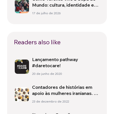
Mundo: cultura, identidade e
política para além do campo
17 de julho de 2026
Readers also like
Lançamento pathway
#daretocare!
20 de junho de 2020
Contadores de histórias em
apoio às mulheres iranianas. O
poder salvífico da palavra.
23 de dezembro de 2022