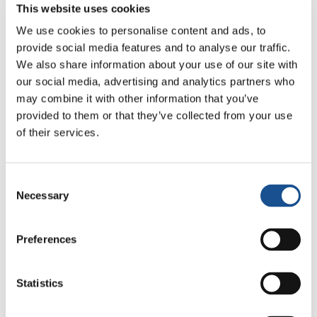
This website uses cookies
nosso território. Escolher a não-violência
todos os dias e ter a coragem de denunciar
We use cookies to personalise content and ads, to
provide social media features and to analyse our traffic.
todas as violações dos direitos humanos. Este
We also share information about your use of our site with
é o legado que queremos deixar para os
our social media, advertising and analytics partners who
nossos filhos
».
may combine it with other information that you’ve
provided to them or that they’ve collected from your use
A comunidade é definida por regulamentos
of their services.
internos tais como não participar do conflito
armado, não passar informações ou ajuda a
grupos beligerantes, não cultivar cocaína e
Consent
ainda, exige de seus membros um
Necessary
Selection
compromisso coletivo com um sistema
econômico baseado na auto-sustentabilidade
Preferences
para a alimentação, economia, energia e
educação. Portanto, defender a vida, os
Statistics
direitos humanos, os direitos dos agricultores,
a terra e seus recursos, lutar para criar um