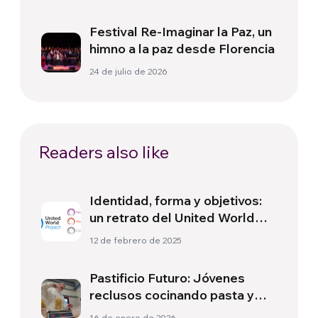
Festival Re-Imaginar la Paz, un
himno a la paz desde Florencia
24 de julio de 2026
Readers also like
Identidad, forma y objetivos:
un retrato del United World
Project
12 de febrero de 2025
Pastificio Futuro: Jóvenes
reclusos cocinando pasta y
también una segunda
16 de enero de 2026