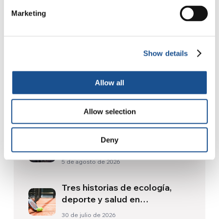
primero hay que conocerlo
todas las cookies
”.
Marketing
Show details
Allow all
Related News
Allow selection
La Odisea, de Christopher
Deny
Nolan: Ulises y la necesidad
de un nuevo amanecer
5 de agosto de 2026
Tres historias de ecología,
deporte y salud en
Sudamérica
30 de julio de 2026