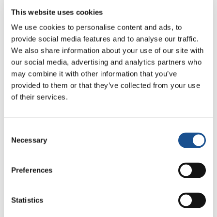
“En la experiencia del Primo Maggio no se
This website uses cookies
trabaja individualmente, es necesariamente el
trabajo en equipo.
En la comunicación
We use cookies to personalise content and ads, to
también es fundamental dejarse aconsejar
,
provide social media features and to analyse our traffic.
We also share information about your use of our site with
escuchar las sugerencias de los demás.
La
our social media, advertising and analytics partners who
clave de todo está en el intercambio
may combine it with other information that you’ve
continuo
y no en la confrontación, en el
provided to them or that they’ve collected from your use
diálogo constructivo», añade Roberta.
of their services.
Y concluye: “Lo que he aprendido en todos
estos años, y también lo que me motivó al
Consent
principio cuando quería ser periodista, fue
Necessary
Selection
escuchar
. El mundo de la comunicación es
realmente vasto, pero creo que en la base de
Preferences
todo tiene que estar la escucha: escuchar a la
otra persona. Porque comunicar siempre
Statistics
significa comunicar algo sobre alguien, pero
Para ver este vídeo, es necesario habilitar