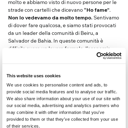
molto e abbiamo visto di nuovo persone per le
strade con cartelli che dicevano
“Ho fame”
.
Non lo vedevamo da molto tempo.
Sentivamo
di dover fare qualcosa, e siamo stati provocati
da un leader della comunità di Beiru, a
Salvador de Bahia. In queste comunità è
difficile avere un lavoro formale, l’economia
informale è predominante e all’inizio della
pandemia, quando tutto ha chiuso, la gente
che vendeva per strada è rimasta senza cibo.
This website uses cookies
In quel momento, questo leader della comunità
We use cookies to personalise content and ads, to
ha scritto un messaggio ad Anpecom dicendo:
provide social media features and to analyse our traffic.
“Ho fame”.
In quel momento, tra le persone più
We also share information about your use of our site with
vicine a noi, abbiamo fatto una piccola
our social media, advertising and analytics partners who
comunione di beni che poi abbiamo inviato a
may combine it with other information that you’ve
lui. Ma da quel momento abbiamo sentito che
provided to them or that they’ve collected from your use
dovevamo fare qualcosa non solo per questo
of their services.