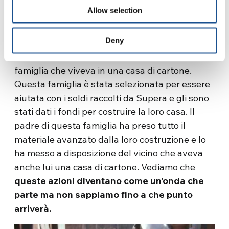
Che effetti produce l’aiuto ricevuto dalle
Allow selection
persone?
Deny
È un effetto che a volte non possiamo
nemmeno immaginare. Per esempio, c’era una
famiglia che viveva in una casa di cartone.
Questa famiglia è stata selezionata per essere
aiutata con i soldi raccolti da Supera e gli sono
stati dati i fondi per costruire la loro casa. Il
padre di questa famiglia ha preso tutto il
materiale avanzato dalla loro costruzione e lo
ha messo a disposizione del vicino che aveva
anche lui una casa di cartone. Vediamo che
queste azioni diventano come un’onda che
parte ma non sappiamo fino a che punto
arriverà.