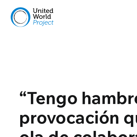
“Tengo hambre
provocación q
ola de colabor