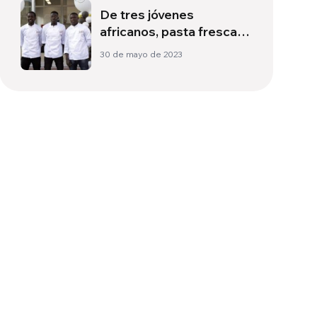
De tres jóvenes
africanos, pasta fresca y
hostias para la Misa
30 de mayo de 2023