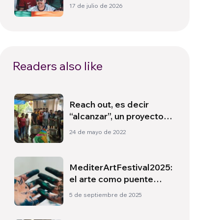
Cultura, identidad y
17 de julio de 2026
política más allá del
terreno de juego
Readers also like
Reach out, es decir
“alcanzar”, un proyecto
en el distrito de
24 de mayo de 2022
Goregaon (Mumbai)
MediterArtFestival2025:
el arte como puente
entre culturas en el
5 de septiembre de 2025
Mediterráneo