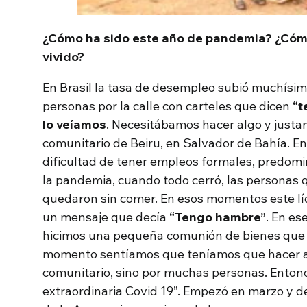
¿Cómo ha sido este año de pandemia? ¿Cóm
vivido?
En Brasil la tasa de desempleo subió muchísimo
personas por la calle con carteles que dicen
“t
lo veíamos
. Necesitábamos hacer algo y justa
comunitario de Beiru, en Salvador de Bahía. E
dificultad de tener empleos formales, predomin
la pandemia, cuando todo cerró, las personas q
quedaron sin comer. En esos momentos este lí
un mensaje que decía
“Tengo hambre”
. En e
hicimos una pequeña comunión de bienes que l
momento sentíamos que teníamos que hacer alg
comunitario, sino por muchas personas. Ento
extraordinaria Covid 19”. Empezó en marzo y 