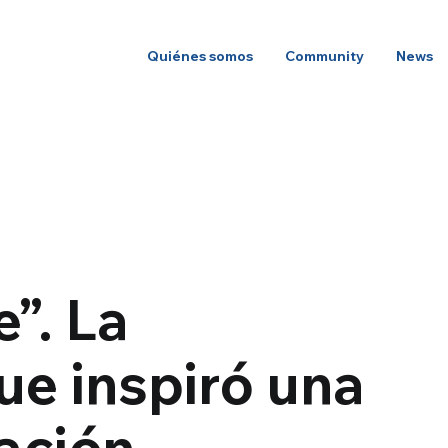
Quiénes somos
Community
News
”. La
ue inspiró una
ación