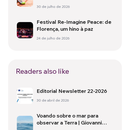
e saúde
30 de julho de 2026
Festival Re-Imagine Peace: de
Florença, um hino à paz
24 de julho de 2026
Readers also like
Editorial Newsletter 22-2026
30 de abril de 2026
Voando sobre o mar para
observar a Terra | Giovanni
Soldini: “Il mio giro del mondo”