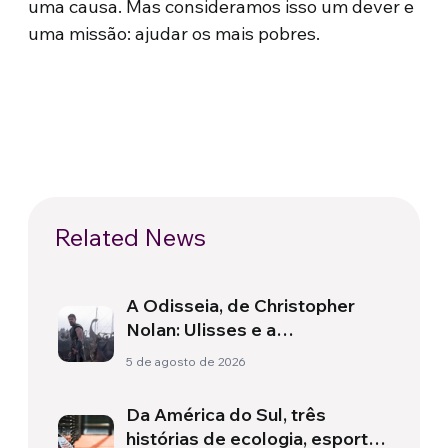
uma causa. Mas consideramos isso um dever e
uma missão: ajudar os mais pobres.
Related News
A Odisseia, de Christopher
Nolan: Ulisses e a
necessidade de um novo
5 de agosto de 2026
amanhecer
Da América do Sul, três
histórias de ecologia, esporte