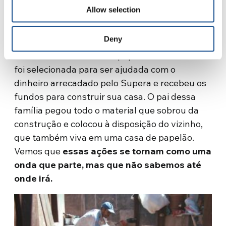
recebida por essas pessoas?
Allow selection
É um efeito que às vezes nem podemos
Deny
imaginar. Por exemplo, havia uma família que
morava em uma casa de papelão. Essa família
foi selecionada para ser ajudada com o
dinheiro arrecadado pelo Supera e recebeu os
fundos para construir sua casa. O pai dessa
família pegou todo o material que sobrou da
construção e colocou à disposição do vizinho,
que também viva em uma casa de papelão.
Vemos que
essas ações se tornam como uma
onda que parte, mas que não sabemos até
onde irá.