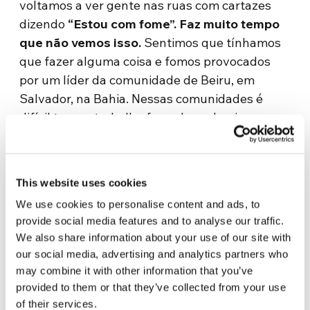
voltamos a ver gente nas ruas com cartazes
dizendo
“Estou com fome”. Faz muito tempo
que não vemos isso.
Sentimos que tínhamos
que fazer alguma coisa e fomos provocados
por um líder da comunidade de Beiru, em
Salvador, na Bahia. Nessas comunidades é
difícil ter um trabalho formal, predomina a
economia informal e, no início da pandemia,
quando fechou tudo, as pessoas que eram
vendedores ambulantes ficavam sem comida.
This website uses cookies
Naquele momento, esse líder comunitário
We use cookies to personalise content and ads, to
escreveu uma mensagem para a Anpecom
provide social media features and to analyse our traffic.
dizendo
“Estou com fome”
. Naquele momento,
We also share information about your use of our site with
fizemos uma pequena comunhão de bens
our social media, advertising and analytics partners who
entre as pessoas mais próximas de nós, e
may combine it with other information that you’ve
então lhe enviamos. Mas daquele momento em
provided to them or that they’ve collected from your use
diante, sentimos que devíamos fazer algo não
of their services.