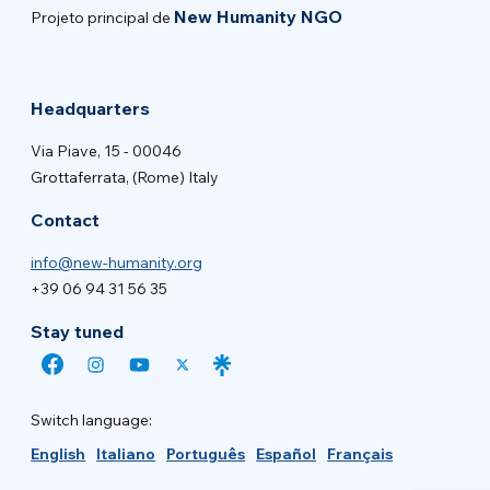
New Humanity NGO
Projeto principal de
Headquarters
Via Piave, 15 - 00046
Grottaferrata, (Rome) Italy
Contact
info@new-humanity.org
+39 06 94 31 56 35
Stay tuned
Switch language:
English
Italiano
Português
Español
Français