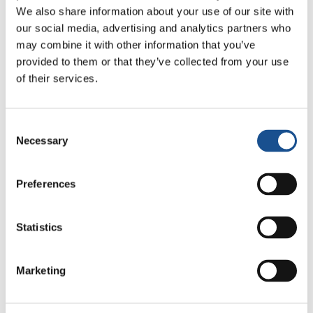
A República Democrática do Congo enfrenta
We also share information about your use of our site with
uma série de conflitos e tensões internas e
our social media, advertising and analytics partners who
externas há décadas; dois congoleses, Jöelle
may combine it with other information that you’ve
Bilé e Jean-Jacques Lumumba, contam…
provided to them or that they’ve collected from your use
of their services.
17 de janeiro de 2025
Consent
Necessary
Selection
Preferences
Statistics
Marketing
Líbano, inclusão em tempos de
guerra: “Nosso desafio é ser um