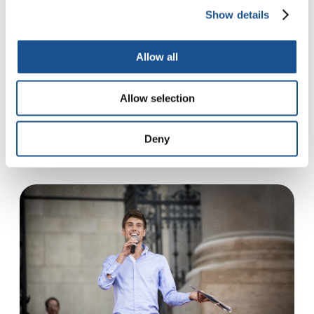
oásis de paz”
Show details
No Líbano, atingido por anos de conflito, o
Allow all
Institut de Rééducation Audio Phonétique
(IRAP) oferece educação, inclusão e apoio
Allow selection
completo a crianças surdas e a…
3 de janeiro de 2025
Deny