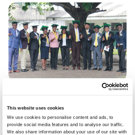
Une mine précieuse – La République
Démocratique du Congo et la
recherche de paix
This website uses cookies
We use cookies to personalise content and ads, to
Depuis des décennies, la République
provide social media features and to analyse our traffic.
Démocratique du Congo fait face à de
We also share information about your use of our site with