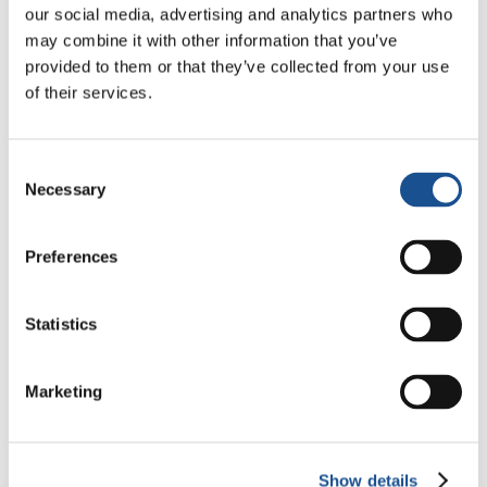
nombreux conflits et tensions internes et
our social media, advertising and analytics partners who
externes. Deux congolais, Joëlle Bilé et Jean-
may combine it with other information that you’ve
Jacques…
provided to them or that they’ve collected from your use
of their services.
17 janvier 2025
Consent
Necessary
Selection
Preferences
Statistics
Marketing
Liban, l’inclusion en temps de guerre
: « Notre défi est d’être un oasis de
paix »
Show details