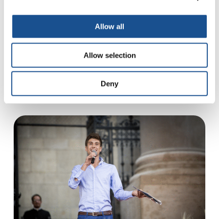
Au Liban, ravagé par des années de conflit,
Allow all
l’Institut de Rééducation Audio Phonétique
(IRAP) offre instruction, inclusion et soutien
Allow selection
intégral aux enfants sourds et aux…
3 janvier 2025
Deny