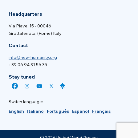
Headquarters
Via Piave, 15 - 00046
Grottaferrata, (Rome) Italy
Contact
info@new-humanity.org
+39 06 94 31 56 35
Stay tuned
Switch language:
English
Italiano
Português
Español
Français
© 2026 United World Project