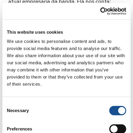
atual empresária da banda. Ela nos conta:
«Cheguei a Loppiano pela primeira vez no dia
1º de maio de 1973, por ocasião do festival
“Primo Maggio di Loppiano”, um evento da
This website uses cookies
juventude que acontece ainda hoje. Eu estava
com um grupo de jovens da minha cidade,
We use cookies to personalise content and ads, to
provide social media features and to analyse our traffic.
Belfast, a qual estava se dilacerando em um
We also share information about your use of our site with
conflito que iria durar 30 anos, causando
our social media, advertising and analytics partners who
milhares de mortes. Éramos um grupo de
may combine it with other information that you’ve
pessoas com opiniões diferentes, a atmosfera
provided to them or that they’ve collected from your use
entre nós era amigável, mas tensa. Não me
of their services.
lembro do programa, mas o testemunho
fascinante da vida de Loppiano e do Primeiro
Consent
de Maio fez desaparecer as barreiras invisíveis,
Necessary
Selection
mas reais, que existiam entre nós. Literalmente
mudou o curso da minha vida.»
Preferences