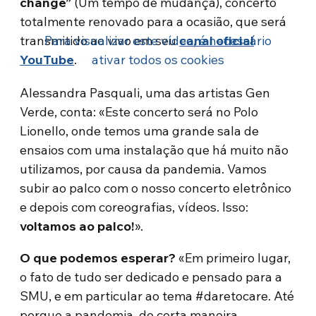
change”
(Um tempo de mudança), concerto
totalmente renovado para a ocasião, que será
transmitido ao vivo em seu
Para visualizar este vídeo, é necessário
canal oficial
YouTube
.
ativar todos os cookies
Alessandra Pasquali, uma das artistas Gen
Verde, conta: «Este concerto será no Polo
Lionello, onde temos uma grande sala de
ensaios com uma instalação que há muito não
utilizamos, por causa da pandemia. Vamos
subir ao palco com o nosso concerto eletrônico
e depois com coreografias, vídeos. Isso:
voltamos ao palco!
».
O que podemos esperar?
«Em primeiro lugar,
o fato de tudo ser dedicado e pensado para a
SMU, e em particular ao tema #daretocare. Até
porque a pandemia, de certa maneira,