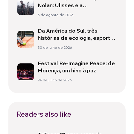
Nolan: Ulisses e a
necessidade de um novo
5 de agosto de 2026
amanhecer
Da América do Sul, três
histórias de ecologia, esporte
e saúde
30 de julho de 2026
Festival Re-Imagine Peace: de
Florença, um hino à paz
24 de julho de 2026
Readers also like