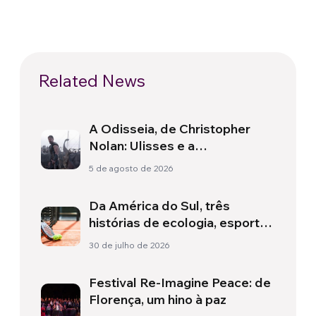
Related News
A Odisseia, de Christopher
Nolan: Ulisses e a
necessidade de um novo
5 de agosto de 2026
amanhecer
Da América do Sul, três
histórias de ecologia, esporte
e saúde
30 de julho de 2026
Festival Re-Imagine Peace: de
Florença, um hino à paz