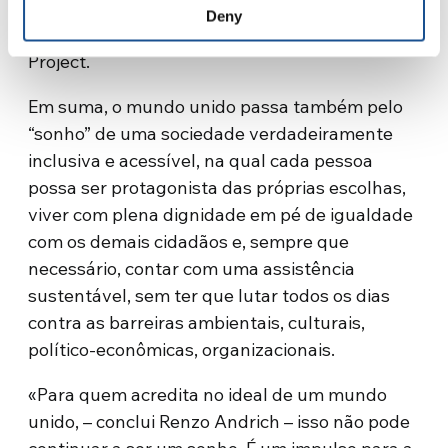
ações planejadas em conjunto, também por
Deny
meio do “Pathway 2021-22” do United World
Project.
Em suma, o mundo unido passa também pelo
“sonho” de uma sociedade verdadeiramente
inclusiva e acessível, na qual cada pessoa
possa ser protagonista das próprias escolhas,
viver com plena dignidade em pé de igualdade
com os demais cidadãos e, sempre que
necessário, contar com uma assistência
sustentável, sem ter que lutar todos os dias
contra as barreiras ambientais, culturais,
político-econômicas, organizacionais.
«Para quem acredita no ideal de um mundo
unido, – conclui Renzo Andrich – isso não pode