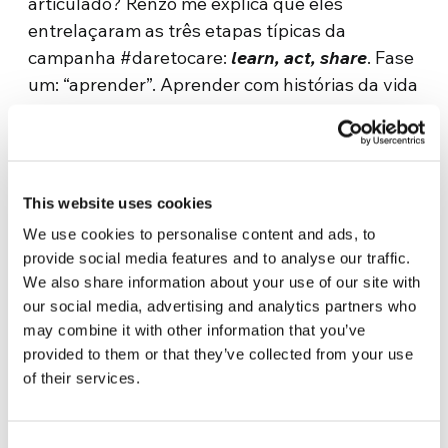
articulado? Renzo me explica que eles
entrelaçaram as três etapas típicas da
campanha #daretocare:
learn, act, share
. Fase
um: “aprender”. Aprender com histórias da vida
real. Os promotores do projeto estão
atualmente empenhados na pesquisa e coleta
de experiências que nasceram de pessoas com
deficiência ou de outras pessoas envolvidas na
This website uses cookies
realidade da deficiência em vários níveis, de
We use cookies to personalise content and ads, to
várias partes do mundo que, além de
provide social media features and to analyse our traffic.
resolverem problemas específicos, também
We also share information about your use of our site with
conseguiram depositar uma “semente de
our social media, advertising and analytics partners who
mundo unido” no próprio ambiente, marcando
may combine it with other information that you’ve
um passo de desenvolvimento em direção a
provided to them or that they’ve collected from your use
of their services.
uma comunidade mais inclusiva. «Essas
experiências – explica Renzo – serão o fio
condutor de uma série de webinars públicos
Consent