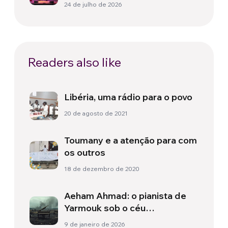
24 de julho de 2026
Readers also like
Libéria, uma rádio para o povo
20 de agosto de 2021
Toumany e a atenção para com
os outros
18 de dezembro de 2020
Aeham Ahmad: o pianista de
Yarmouk sob o céu
bombardeado da Síria
9 de janeiro de 2026