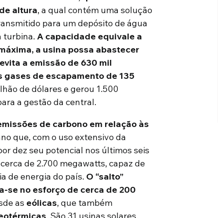
de altura
, a qual contém uma solução
transmitido para um depósito de água
 turbina.
A capacidade equivale a
 máxima, a usina possa abastecer
 evita a emissão de 630 mil
os gases de escapamento de 135
bilhão de dólares e gerou 1.500
ara a gestão da central.
emissões de carbono em relação às
no que, com o uso extensivo da
 por dez seu potencial nos últimos seis
e cerca de 2.700 megawatts, capaz de
a de energia do país.
O “salto”
ia-se no esforço de cerca de 200
esde as
eólicas
, que também
eotérmicas
. São 31 usinas solares,