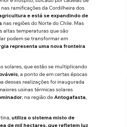
rior é inóspito, sulcado por cadeias de
nas ramificações da Cordilheira dos
 agricultura e está se expandindo de
s
nas regiões do Norte do Chile. Mas
As altas temperaturas que são
solar podem se transformar em
rgia representa uma nova fronteira
s solares, que estão se multiplicando
ováveis
, a ponto de em certas épocas
ma dessas realizações foi inaugurada
aiores usinas térmicas solares
ominador
, na região de
Antogafasta
,
tina,
utiliza o sistema misto de
ea de mil hectares, que refletem luz