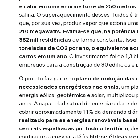
e calor em uma enorme torre de 250 metros 
salina. O superaquecimento desses fluidos é 
que, por sua vez, produz vapor que aciona uma
210 megawatts. Estima-se que, na potência
382 mil residências
de forma constante
.
Isso
toneladas de CO2 por ano, o equivalente a
carros em um ano
. O investimento foi de 1,3 
empregos para a construção de 80 edifícios e p
O projeto faz parte do
plano de redução das 
necessidades energéticas nacionais
,
um pla
energia eólica, geotérmica e solar, multiplicou
anos. A capacidade atual de energia solar é d
cobrir aproximadamente 11% da demanda diári
realizado para as energias renováveis base
centrais espalhadas por todo o território
, d
continuam a crescer, até às
hidroelétricas
e
g