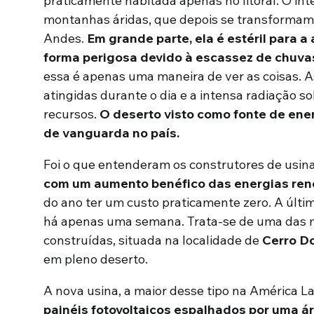
praticamente habitada apenas no litoral. O inte
montanhas áridas, que depois se transformam 
Andes.
Em grande parte, ela é estéril para a
forma perigosa devido à escassez de chuva
essa é apenas uma maneira de ver as coisas. 
atingidas durante o dia e a intensa radiação 
recursos.
O deserto visto como fonte de ene
de vanguarda no país
.
Foi o que entenderam os construtores de usina
com um aumento benéfico das energias ren
do ano ter um custo praticamente zero. A últi
há apenas uma semana. Trata-se de uma das m
construídas, situada na localidade de
Cerro D
em pleno deserto.
A nova usina, a maior desse tipo na América La
painéis fotovoltaicos espalhados por uma ár