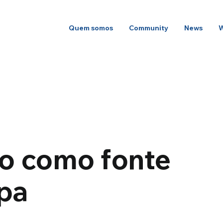
Quem somos
Community
News
to como fonte
mpa