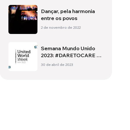
Dançar, pela harmonia
entre os povos
2 de novembro de 2022
Semana Mundo Unido
2023: #DARETOCARE –
Ousar cuidar das
30 de abril de 2023
pessoas e do planeta