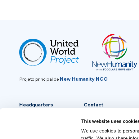
New Humanity NGO
Projeto principal de
Headquarters
Contact
Via Piave, 15 - 00046
info@new-humanity.org
This website uses cookie
Grottaferrata, (Rome) Italy
+39 06 94 31 56 35
We use cookies to personal
traffic. We also share info