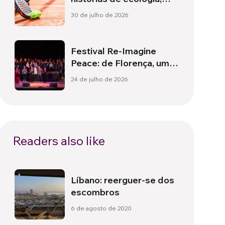
esporte e saúde
30 de julho de 2026
Festival Re-Imagine
Peace: de Florença, um
hino à paz
24 de julho de 2026
Readers also like
Líbano: reerguer-se dos
escombros
6 de agosto de 2020