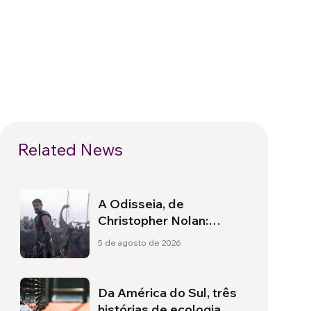
Related News
A Odisseia, de
Christopher Nolan:
Ulisses e a necessidade
5 de agosto de 2026
de um novo amanhecer
Da América do Sul, três
histórias de ecologia,