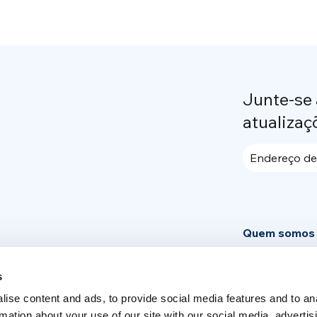
Junte-se
atualizaç
Endereço de
Quem somos
Community
s
News
ise content and ads, to provide social media features and to an
Área de impr
rmation about your use of our site with our social media, advertis