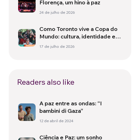
Florença, um hino à paz
24 de julho de 2026
Como Toronto vive a Copa do
Mundo: cultura, identidade e
política para além do campo
17 de julho de 2026
Readers also like
A paz entre as ondas: “I
bambini di Gaza”
12 de abril de 2024
Ciência e Paz: um sonho