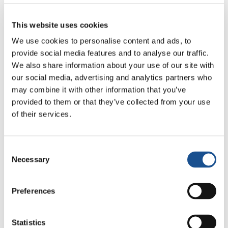
Por meio dos olhos e das palavras de Irene,
jovem redatora da revista Teens, podemos ver
This website uses cookies
e ouvir a narração de uma viagem a uma terra
We use cookies to personalise content and ads, to
marcada por divisões que, graças à arte e à
provide social media features and to analyse our traffic.
dança, encontra traços de beleza e de
We also share information about your use of our site with
esperança.
our social media, advertising and analytics partners who
may combine it with other information that you’ve
Para aprofundar a experiência do Projeto 2022
provided to them or that they’ve collected from your use
“Harmonia entre povos” em Belém, assista ao
Para visualizar este vídeo, é necessário
of their services.
vídeo produzido pela CSC Audiovisuais.
ativar todos os cookies
Na Toscana (Itália)
Consent
Necessary
Selection
Entre o final de agosto e o início de setembro
de 2022, os artistas da Associação Cultural
Preferences
DanceLab Armonia também deram sua
contribuição ao 17º Festival e ao 9º Projeto
Statistics