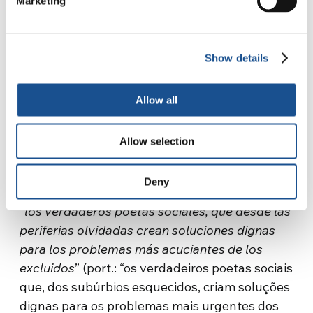
Marketing
proteção no emprego, temos muito trabalho
ilegal, informalidade econômica, corrupção, e a
desigualdade é algo estrutural… Com todos
Show details
esses desafios, é difícil alguém se lançar na
participação civil. Na América Latina, a
participação não é estimulada, nós não temos
Allow all
um parlamento latino-americano, e a visão
política latino-americana é ideologizada.
Allow selection
Contudo, neste continente nasceram muitas
redes sociais, economias solidárias e
Deny
movimentos sociais que são, como diz o Papa:
“
los verdaderos poetas sociales, que desde las
periferias olvidadas crean soluciones dignas
para los problemas más acuciantes de los
excluidos
” (port.: “os verdadeiros poetas sociais
que, dos subúrbios esquecidos, criam soluções
dignas para os problemas mais urgentes dos