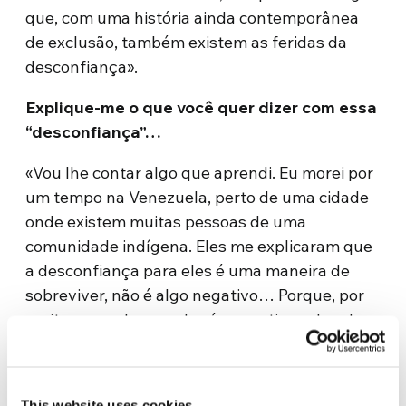
que, com uma história ainda contemporânea
de exclusão, também existem as feridas da
desconfiança».
Explique-me o que você quer dizer com essa
“desconfiança”
…
«Vou lhe contar algo que aprendi. Eu morei por
um tempo na Venezuela, perto de uma cidade
onde existem muitas pessoas de uma
comunidade indígena. Eles me explicaram que
a desconfiança para eles é uma maneira de
sobreviver, não é algo negativo… Porque, por
muitos anos, houve alguém que tirou algo de
nós, ou o Estado ou outros. Primeiramente você
deve avaliar a relação que o outro deseja
estabelecer, para depois se abrir. Portanto, os
This website uses cookies