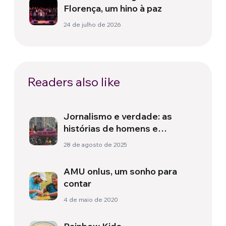
Florença, um hino à paz
24 de julho de 2026
Readers also like
Jornalismo e verdade: as
histórias de homens e
mulheres que desafiaram o
28 de agosto de 2025
poder
AMU onlus, um sonho para
contar
4 de maio de 2020