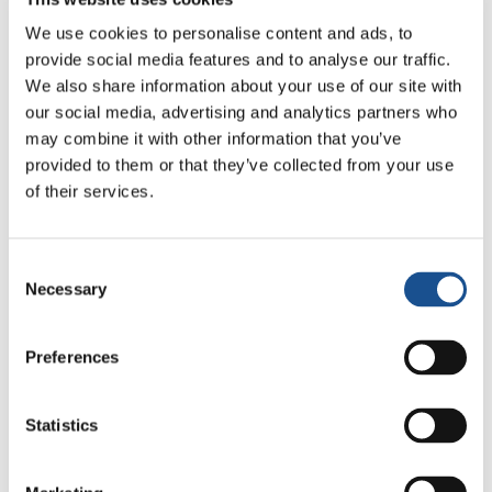
nossos povos precisam – muitos, não todos –
We use cookies to personalise content and ads, to
de um tempo para refletir, para entender. Mas
provide social media features and to analyse our traffic.
quando eles lhe abrem a casa e o coração, você
We also share information about your use of our site with
se torna parte da família! Então, neste sentido,
our social media, advertising and analytics partners who
essa palavra “desconfiança” significa entender
may combine it with other information that you’ve
como você está se aproximando, com quais
provided to them or that they’ve collected from your use
intenções».
of their services.
Virginia, na sua opinião, o que o resto do
Consent
mundo pode aprender com a cultura e a
Necessary
Selection
sociedade latino-americanas, no contexto
da cidadania ativa e da política pela
unidade?
Preferences
«“
Dare to care
”, cuidar na política, é um dos
Statistics
maiores desafios que temos como continente.
Nossa proteção social é inexistente, não há