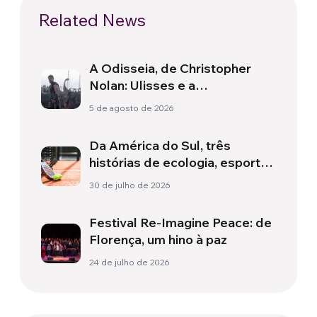
Related News
A Odisseia, de Christopher
Nolan: Ulisses e a
necessidade de um novo
5 de agosto de 2026
amanhecer
Da América do Sul, três
histórias de ecologia, esporte
e saúde
30 de julho de 2026
Festival Re-Imagine Peace: de
Florença, um hino à paz
24 de julho de 2026