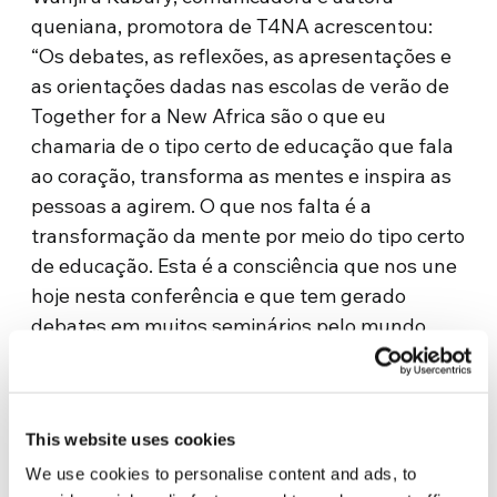
queniana, promotora de T4NA acrescentou:
“Os debates, as reflexões, as apresentações e
as orientações dadas nas escolas de verão de
Together for a New Africa são o que eu
chamaria de o tipo certo de educação que fala
ao coração, transforma as mentes e inspira as
pessoas a agirem. O que nos falta é a
transformação da mente por meio do tipo certo
de educação. Esta é a consciência que nos une
hoje nesta conferência e que tem gerado
debates em muitos seminários pelo mundo
todo”.
Os participantes de T4NA de vários países
agora estão engajados em suas comunidades
This website uses cookies
com uma participação ativa. “Uma das nossas
We use cookies to personalise content and ads, to
participantes da Tanzânia – contou Wanjiru