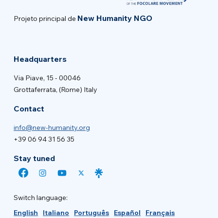
New Humanity NGO
Projeto principal de
Headquarters
Via Piave, 15 - 00046
Grottaferrata, (Rome) Italy
Contact
info@new-humanity.org
+39 06 94 31 56 35
Stay tuned
Switch language:
English
Italiano
Português
Español
Français