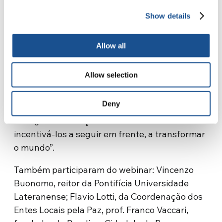
T4NA, explica Justus Mbae, representante da
New Humanity em Nairóbi e vice-chanceler da
Show details
Universidade Católica da África Oriental, é
possível ter esperança de recriar a África.
Allow all
“Podemos mudar, reformar, transformar a
África e com isso mudar o mundo todo também
Allow selection
– disse ele –. Temos muita esperança,
principalmente nos nossos jovens, pois eles
Deny
podem romper com as coisas que foram feitas
até agora e começar coisas novas. Devemos
incentivá-los a seguir em frente, a transformar
o mundo”.
Também participaram do webinar: Vincenzo
Buonomo, reitor da Pontifícia Universidade
Lateranense; Flavio Lotti, da Coordenação dos
Entes Locais pela Paz, prof. Franco Vaccari,