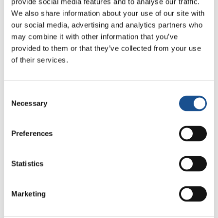
provide social media features and to analyse our traffic.
Kabury – trabalhou com as jovens para
We also share information about your use of our site with
desenvolver nelas o comprometimento e
our social media, advertising and analytics partners who
may combine it with other information that you’ve
também concorreu ao parlamento, nos
provided to them or that they’ve collected from your use
assentos especiais para jovens”. Outros
of their services.
atestam que o programa os ajudou a encontrar
a própria voz e os desafiou a dar um salto em
termos de liderança, mesmo nestes tempos da
Consent
pandemia. De fato, muitos deles têm estado na
Necessary
Selection
linha de frente na divulgação das mensagens
da Organização Mundial da Saúde, ajudando a
Preferences
sensibilizar as comunidades sobre as várias
diretrizes e também dando-lhes um suporte na
Statistics
aquisição de máscaras, desinfetantes,
alimentos, vestuário e abrigo.
Marketing
Graças ao trabalho que estão realizando com