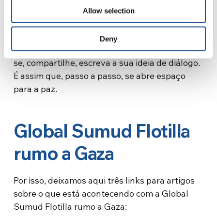
Somos a tripulação de terra. Continuamos a
Allow selection
fazer a nossa parte: contra a guerra, pelo
diálogo (também inter-religioso), ao lado do
Deny
direito. Se quiser, caminhe conosco: informe-
se, compartilhe, escreva a sua ideia de diálogo.
É assim que, passo a passo, se abre espaço
para a paz.
Global Sumud Flotilla
rumo a Gaza
Por isso, deixamos aqui três links para artigos
sobre o que está acontecendo com a Global
Sumud Flotilla rumo a Gaza: