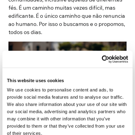
fés. É um caminho muitas vezes difícil, mas
edificante. É o único caminho que não renuncia
ao humano. Por isso o buscamos e o propomos,
todos os dias.
This website uses cookies
We use cookies to personalise content and ads, to
provide social media features and to analyse our traffic.
We also share information about your use of our site with
our social media, advertising and analytics partners who
may combine it with other information that you’ve
GRETA THUNBERG, CONHECIDA ATIVISTA CLIMÁTICA, É UMA
provided to them or that they’ve collected from your use
DAS INTEGRANTES DA GRANDE TRIPULAÇÃO DO
GLOBAL
of their services.