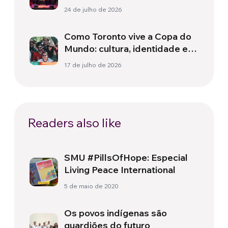
24 de julho de 2026
Como Toronto vive a Copa do
Mundo: cultura, identidade e
política para além do campo
17 de julho de 2026
Readers also like
SMU #PillsOfHope: Especial
Living Peace International
5 de maio de 2020
Os povos indígenas são
guardiões do futuro