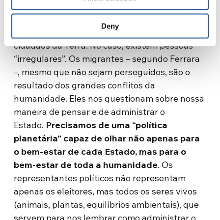
fato fisiológico. Devemos ter uma perspectiva
de longo prazo. No planeta “Terra” não há
Deny
imigrantes ilegais, somos todos legitimamente
cidadãos da Terra. No caso, existem pessoas
“irregulares”. Os migrantes – segundo Ferrara
–, mesmo que não sejam perseguidos, são o
resultado dos grandes conflitos da
humanidade. Eles nos questionam sobre nossa
maneira de pensar e de administrar o
Estado.
Precisamos de uma “política
planetária” capaz de olhar não apenas para
o bem-estar de cada Estado, mas para o
bem-estar de toda a humanidade
. Os
representantes políticos não representam
apenas os eleitores, mas todos os seres vivos
(animais, plantas, equilíbrios ambientais), que
servem para nos lembrar como administrar o