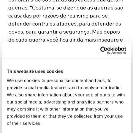
guerras. “Costuma-se dizer que as guerras são
causadas por razões de realismo para se
defender contra os ataques, para defender os
povos, para garantir a segurança. Mas depois
de cada guerra você fica ainda mais inseguro e
nenhum problema foi resolvido”. Ele recordou
uma frase usada frequentemente: “Se você
quer paz, prepare-se para a guerra”. “Mas a
verdade” – acrescentou – “é que, se a guerra
This website uses cookies
estiver preparada, a guerra virá mais cedo ou
We use cookies to personalise content and ads, to
mais tarde. E isso é demonstrado pelos muitos
provide social media features and to analyse our traffic.
We also share information about your use of our site with
conflitos desencadeados no mundo de hoje”.
our social media, advertising and analytics partners who
Ao falar de migrantes, ele destacou que esse
may combine it with other information that you’ve
provided to them or that they’ve collected from your use
fenômeno de hoje é o resultado dos grandes
of their services.
conflitos que existem no mundo hoje. A falta