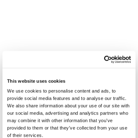
Related News
This website uses cookies
A Odisseia, de Christopher
We use cookies to personalise content and ads, to
Nolan: Ulisses e a
provide social media features and to analyse our traffic.
necessidade de um novo
5 de agosto de 2026
We also share information about your use of our site with
amanhecer
our social media, advertising and analytics partners who
Da América do Sul, três
may combine it with other information that you’ve
histórias de ecologia, esporte
provided to them or that they’ve collected from your use
e saúde
of their services.
30 de julho de 2026