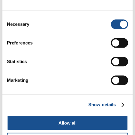
Festival Re-Imagine Peace: de
Consent
Florença, um hino à paz
Necessary
Selection
24 de julho de 2026
Preferences
Statistics
Readers also like
Marketing
A paz, o Papa e um apelo para
começar o ano
3 de janeiro de 2022
Show details
#PlanetPledge | I am Climate
Allow all
Justice