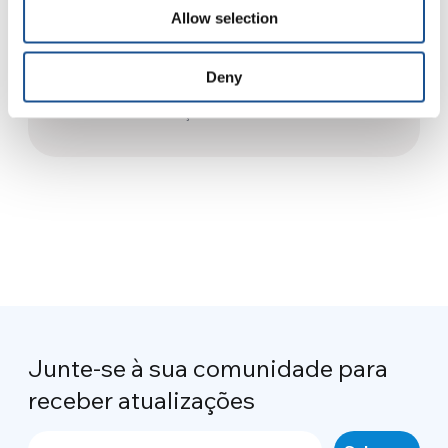
16 de novembro de 2021
Allow selection
Síria, o minimercado de Saliba
Deny
em breve abrirá as portas
18 de março de 2022
Junte-se à sua comunidade para
receber atualizações