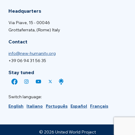
Headquarters
Via Piave, 15 - 00046
Grottaferrata, (Rome) Italy
Contact
info@new-humanity.org
+39 06 94 31 56 35
Stay tuned
Switch language:
English
Italiano
Português
Español
Français
© 2026 United World Project