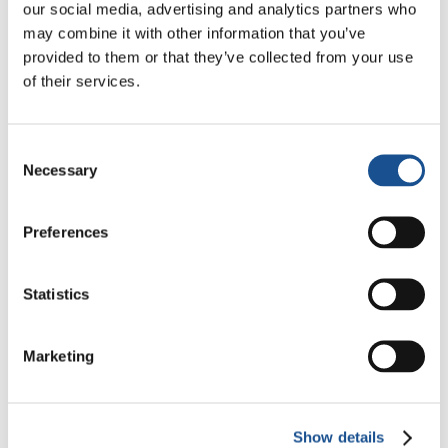
our social media, advertising and analytics partners who
Da América do Sul, três
may combine it with other information that you’ve
histórias de ecologia, esporte
provided to them or that they’ve collected from your use
e saúde
30 de julho de 2026
of their services.
Festival Re-Imagine Peace: de
Florença, um hino à paz
Consent
Necessary
Selection
24 de julho de 2026
Como Toronto vive a Copa do
Preferences
Mundo: cultura, identidade e
política para além do campo
17 de julho de 2026
Statistics
Marketing
Readers also like
Show details