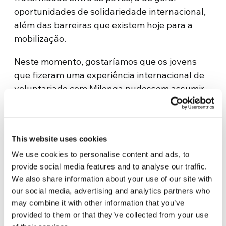
oportunidades de solidariedade internacional,
além das barreiras que existem hoje para a
mobilização.
Neste momento, gostaríamos que os jovens
que fizeram uma experiência internacional de
voluntariado com Milonga pudessem assumir
as necessidades das comunidades que os
acolheram e contribuir com os desafios que
elas precisam enfrentar nesta situação.
This website uses cookies
Em suma, uma viagem de ida e volta que reduz
We use cookies to personalise content and ads, to
as distâncias, que une pessoas e comunidades,
provide social media features and to analyse our traffic.
que aproxima os povos através de gestos
We also share information about your use of our site with
our social media, advertising and analytics partners who
simples, como um telefonema para saber como
may combine it with other information that you’ve
o outro está, o que talvez também possa gerar
provided to them or that they’ve collected from your use
iniciativas de captação de recursos…