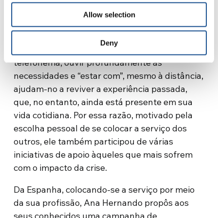
escolha que se renova constantemente. Ele,
Allow selection
mesmo à distância, encontrou uma maneira de
estar perto das comunidades com as quais
Deny
compartilhou seu voluntariado no Quênia. Um
telefonema, ouvir profundamente as
necessidades e “estar com”, mesmo à distância,
ajudam-no a reviver a experiência passada,
que, no entanto, ainda está presente em sua
vida cotidiana. Por essa razão, motivado pela
escolha pessoal de se colocar a serviço dos
outros, ele também participou de várias
iniciativas de apoio àqueles que mais sofrem
com o impacto da crise.
Da Espanha, colocando-se a serviço por meio
da sua profissão, Ana Hernando propôs aos
seus conhecidos uma campanha de