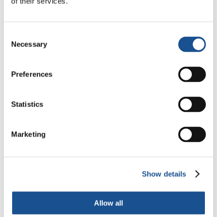
of their services.
Microexperiências que, se forem multiplicadas,
podem ser a base para ações de maior escala.
Consent
Necessary
Selection
Preferences
Statistics
Marketing
Show details
Allow all
Para
Giacomo
, italiano, ser voluntário é uma