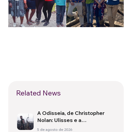
Related News
A Odisseia, de Christopher
Nolan: Ulisses e a
necessidade de um novo
5 de agosto de 2026