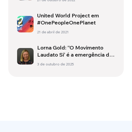
United World Project em
#OnePeopleOnePlanet
21 de abril de 2021
Lorna Gold: “O Movimento
Laudato Si’ é a emergência de
uma nova maneira de ser”
3 de outubro de 2025