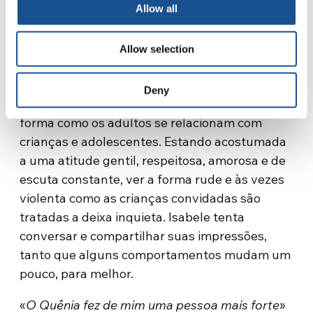
Allow all
de empatia tal, pelas experiências e histórias
que ouve, que percebe que não iria mudar o
Allow selection
mundo sozinha, e se comprometen com mais
força e determinação no trabalho em grupo.
Deny
Uma das experiências mais fortes é perceber a
forma como os adultos se relacionam com
crianças e adolescentes. Estando acostumada
a uma atitude gentil, respeitosa, amorosa e de
escuta constante, ver a forma rude e às vezes
violenta como as crianças convidadas são
tratadas a deixa inquieta. Isabele tenta
conversar e compartilhar suas impressões,
tanto que alguns comportamentos mudam um
pouco, para melhor.
«
O Quênia fez de mim uma pessoa mais forte
»