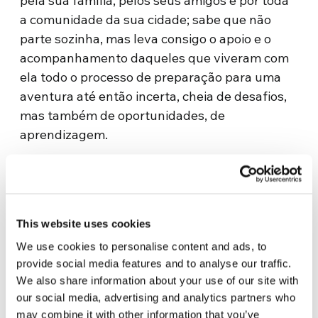
pela sua família, pelos seus amigos e por toda
a comunidade da sua cidade; sabe que não
parte sozinha, mas leva consigo o apoio e o
acompanhamento daqueles que viveram com
ela todo o processo de preparação para uma
aventura até então incerta, cheia de desafios,
mas também de oportunidades, de
aprendizagem.
Seu primeiro encontro com o país africano
ocorreu durante um giro por Nairóbi, em que
ela pôde observar em primeira mão as
consequências da desigualdade. Embora o
This website uses cookies
Brasil também passe por problemas
We use cookies to personalise content and ads, to
semelhantes, o que Isabele vê durante essa
provide social media features and to analyse our traffic.
primeira volta pela cidade, permite que ela
We also share information about your use of our site with
our social media, advertising and analytics partners who
entenda como a lacuna econômica influencia a
may combine it with other information that you’ve