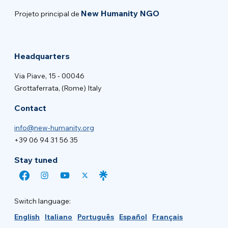
New Humanity NGO
Projeto principal de
Headquarters
Via Piave, 15 - 00046
Grottaferrata, (Rome) Italy
Contact
info@new-humanity.org
+39 06 94 31 56 35
Stay tuned
Switch language:
English
Italiano
Português
Español
Français