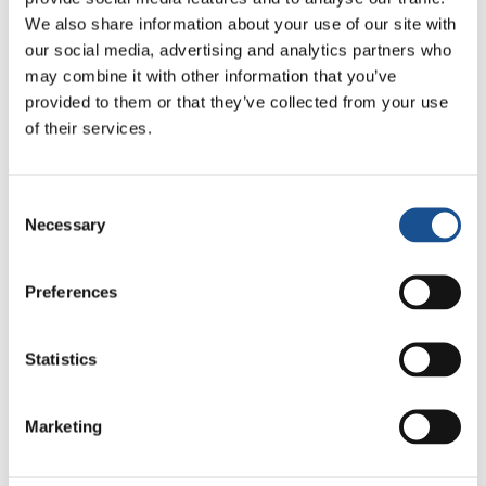
We also share information about your use of our site with
Related News
our social media, advertising and analytics partners who
may combine it with other information that you’ve
provided to them or that they’ve collected from your use
Da América do Sul, três
of their services.
histórias de ecologia, esporte
e saúde
30 de julho de 2026
Consent
Necessary
Selection
Festival Re-Imagine Peace: de
Florença, um hino à paz
Preferences
24 de julho de 2026
Como Toronto vive a Copa do
Statistics
Mundo: cultura, identidade e
política para além do campo
17 de julho de 2026
Marketing