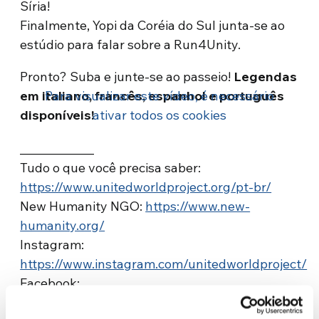
Síria!
Finalmente, Yopi da Coréia do Sul junta-se ao
estúdio para falar sobre a Run4Unity.
Pronto? Suba e junte-se ao passeio!
Legendas
em italiano, francês, espanhol e português
Para visualizar este vídeo, é necessário
disponíveis!
ativar todos os cookies
_____________
Tudo o que você precisa saber:
https://www.unitedworldproject.org/pt-br/
New Humanity NGO:
https://www.new-
humanity.org/
Instagram:
https://www.instagram.com/unitedworldproject/
Facebook:
https://www.facebook.com/uwpofficial/