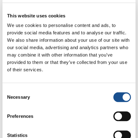
YouTube:
https://www.youtube.com/c/UnitedWorldProject
This website uses cookies
We use cookies to personalise content and ads, to
provide social media features and to analyse our traffic.
We also share information about your use of our site with
our social media, advertising and analytics partners who
may combine it with other information that you’ve
provided to them or that they’ve collected from your use
of their services.
Related News
Consent
Da América do Sul, três
Necessary
Selection
histórias de ecologia, esporte
e saúde
30 de julho de 2026
Preferences
Festival Re-Imagine Peace: de
Florença, um hino à paz
Statistics