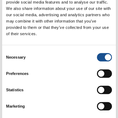
provide social media features and to analyse our traffic.
língua
húngara
). Além disso, algumas pessoas
We also share information about your use of our site with
da
República Tcheca
contribuíram para os
our social media, advertising and analytics partners who
trabalhos de renovação, coletando dinheiro
may combine it with other information that you’ve
para os materiais necessários e enviando dois
provided to them or that they’ve collected from your use
participantes para a Sérvia. Tudo isso tendo
of their services.
atenção e delicadeza: aqueles que
contribuíram financeiramente, por exemplo,
Consent
quiseram escrever uma mensagem pessoal
Necessary
Selection
dirigida àqueles que receberiam a soma
enviada. Os beneficiários responderam com
Preferences
gratidão e emoção. Foi um gesto que ajudou a
construir um
senso de família
apesar da
distância. Um verdadeiro
trabalho de equipe
Statistics
entre diferentes culturas
.
Marketing
Entre os voluntários que ajudaram, houve um
que disse: “Além de ajudar alguém