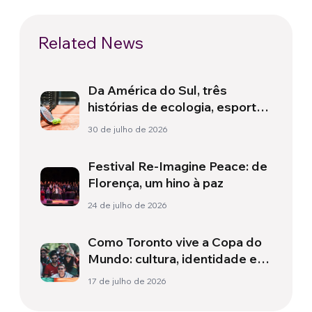
Related News
Da América do Sul, três
histórias de ecologia, esporte
e saúde
30 de julho de 2026
Festival Re-Imagine Peace: de
Florença, um hino à paz
24 de julho de 2026
Como Toronto vive a Copa do
Mundo: cultura, identidade e
política para além do campo
17 de julho de 2026