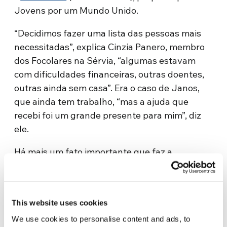
Jovens por um Mundo Unido.
“Decidimos fazer uma lista das pessoas mais
necessitadas”, explica Cinzia Panero, membro
dos Focolares na Sérvia, “algumas estavam
com dificuldades financeiras, outras doentes,
outras ainda sem casa”. Era o caso de Janos,
que ainda tem trabalho, “mas a ajuda que
recebi foi um grande presente para mim”, diz
ele.
Há mais um fato importante que faz a
diferença nesta história: a casa de Janos está
localizada em Voivodina, uma região autônoma
da
Sérvia
composta por vários grupos étnicos
This website uses cookies
(eslovacos, rutênios, romenos, croatas, com
We use cookies to personalise content and ads, to
uma população maioritariamente de