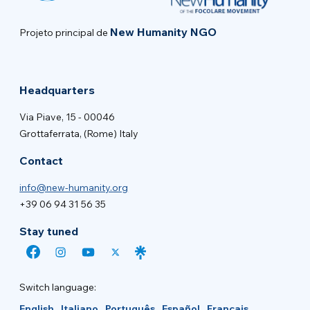
New Humanity NGO
Projeto principal de
Headquarters
Via Piave, 15 - 00046
Grottaferrata, (Rome) Italy
Contact
info@new-humanity.org
+39 06 94 31 56 35
Stay tuned
Switch language:
English
Italiano
Português
Español
Français