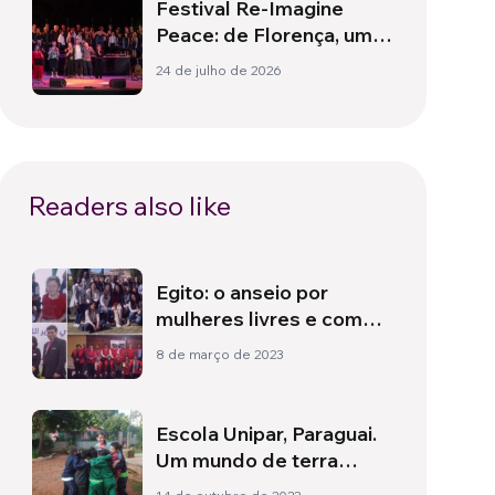
Festival Re-Imagine
Peace: de Florença, um
hino à paz
24 de julho de 2026
Readers also like
Egito: o anseio por
mulheres livres e com
direitos
8 de março de 2023
Escola Unipar, Paraguai.
Um mundo de terra
vermelha para