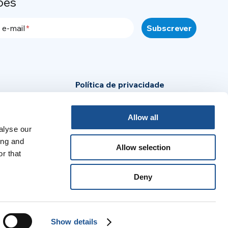
ões
 e-mail
Política de privacidade
Política de Cookies
Allow all
Aviso legal
alyse our
ensa
ing and
Allow selection
r that
:
Deny
no
Português
Español
Français
Show details