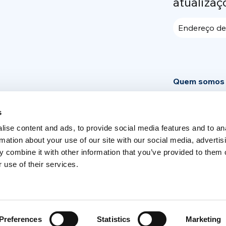
atualizaç
Endereço de
Quem somos
Community
s
News
ise content and ads, to provide social media features and to an
Área de impr
rmation about your use of our site with our social media, advertis
 combine it with other information that you’ve provided to them o
 use of their services.
Switch language
English
Italia
Preferences
Statistics
Marketing