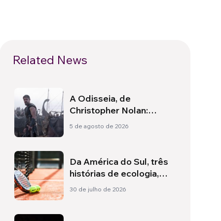
Related News
A Odisseia, de
Christopher Nolan:
Ulisses e a necessidade
5 de agosto de 2026
de um novo amanhecer
Da América do Sul, três
histórias de ecologia,
esporte e saúde
30 de julho de 2026