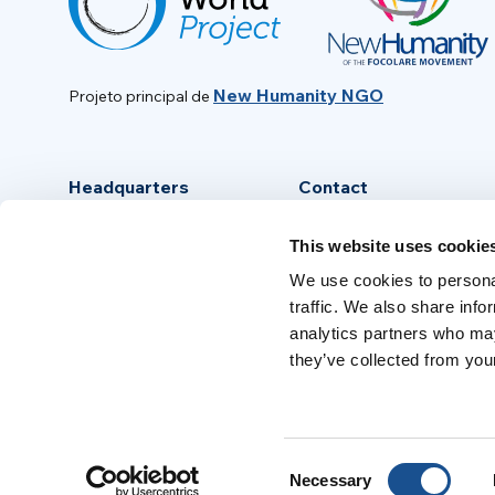
New Humanity NGO
Projeto principal de
Headquarters
Contact
Via Piave, 15 - 00046
info@new-humanity.org
This website uses cookie
Grottaferrata, (Rome) Italy
+39 06 94 31 56 35
We use cookies to personal
traffic. We also share info
analytics partners who may
they’ve collected from your
Consent
Necessary
Selection