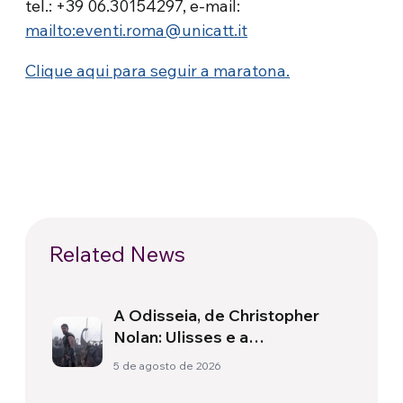
tel.: +39 06.30154297, e-mail:
mailto:eventi.roma@unicatt.it
Clique aqui para seguir a maratona.
Related News
A Odisseia, de Christopher
Nolan: Ulisses e a
necessidade de um novo
5 de agosto de 2026
amanhecer