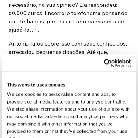
necessário, na sua opinião? Ela respondeu:
60.000 euros. Encerrei o telefonema pensando
que tínhamos que encontrar uma maneira de
ajudá-la…».
Antonia falou sobre isso com seus conhecidos,
arrecadou pequenas doações. Até que,
conversando com o colega Luca Savelli,
nasceu a ideia: assim como os cantores se
reúnem para organizar um concerto solidário,
por que não fazer algo semelhante entre
This website uses cookies
ginecologistas? «Pensamos: por que não unir
We use cookies to personalise content and ads, to
nossas competências e tentar uma espécie de
provide social media features and to analyse our traffic.
We also share information about your use of our site with
maratona virtual dos nossos relatórios
our social media, advertising and analytics partners who
científicos e doar para Vinu Aram o dinheiro
may combine it with other information that you’ve
que conseguirmos arrecadar?», diz a dra.
provided to them or that they’ve collected from your use
Testa. No prazo de 24 horas, colegas da