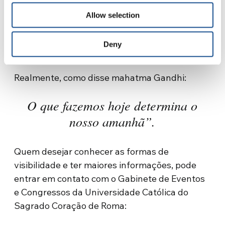
empresas do setor e é delas que esperamos
receber contribuições. Mas mesmo pessoas
Allow selection
físicas podem participar, graças
ao
crowdfunding (financiamento coletivo) que
Deny
criamos na plataforma GoFundMe
.
Realmente, como disse mahatma Gandhi:
O que fazemos hoje determina o
nosso amanhã”.
Quem desejar conhecer as formas de
visibilidade e ter maiores informações, pode
entrar em contato com o Gabinete de Eventos
e Congressos da Universidade Católica do
Sagrado Coração de Roma: