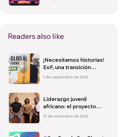
Readers also like
¡Necesitamos historias!
EoF, una transición
económica que busca
1 de septiembre de 2023
nuevas narrativas
Liderazgo juvenil
africano: el proyecto
Together For a New
21 de noviembre de 2025
Africa para fortalecer la
democracia en el
continente