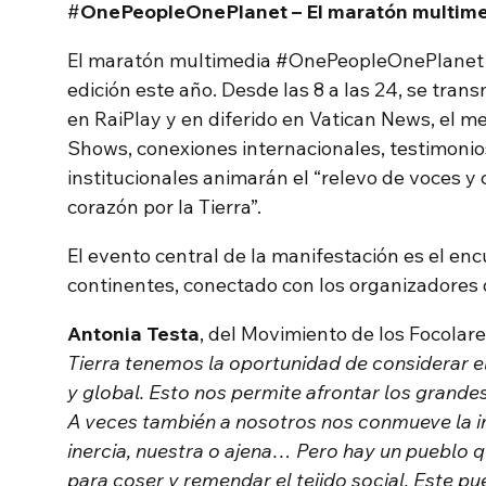
#
OnePeopleOnePlanet – El maratón multim
El maratón multimedia #OnePeopleOnePlanet 
edición este año. Desde las 8 a las 24, se tran
en RaiPlay y en diferido en Vatican News, el med
Shows, conexiones internacionales, testimonios 
institucionales animarán el “relevo de voces y 
corazón por la Tierra”.
El evento central de la manifestación es el enc
continentes, conectado con los organizadores
Antonia Testa
, del Movimiento de los Focolare
Tierra tenemos la oportunidad de considerar 
y global. Esto nos permite afrontar los grand
A veces también a nosotros nos conmueve la i
inercia, nuestra o ajena… Pero hay un pueblo q
para coser y remendar el tejido social. Este pu