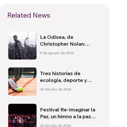
Related News
La Odisea, de
Christopher Nolan:
Ulises y la necesidad de
5 de agosto de 2026
un nuevo amanecer
Tres historias de
ecología, deporte y
salud en Sudamérica
30 de julio de 2026
Festival Re-Imaginar la
Paz, un himno a la paz
desde Florencia
24 de julio de 2026