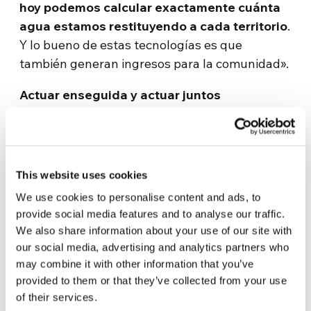
hoy podemos calcular exactamente cuánta
agua estamos restituyendo a cada territorio
.
Y lo bueno de estas tecnologías es que
también generan ingresos para la comunidad».
Actuar enseguida y actuar juntos
¿El secreto del éxito de esta empresa?
Perseverar ante las dificultades y no temer si al
inicio no se ven los resultados esperados. La
This website uses cookies
pareja nos confiesa que los momentos más
We use cookies to personalise content and ads, to
difíciles fueron los inicios de su actividad. No
provide social media features and to analyse our traffic.
haber cedido les permitió realizar proyectos
We also share information about your use of our site with
muy grandes e inesperados. «
Es necesario
our social media, advertising and analytics partners who
creer que es posible comenzar un cambio
may combine it with other information that you’ve
significativo en el mundo
-afirma Ana
provided to them or that they’ve collected from your use
Carolina- y aunque se trate de una iniciativa
of their services.