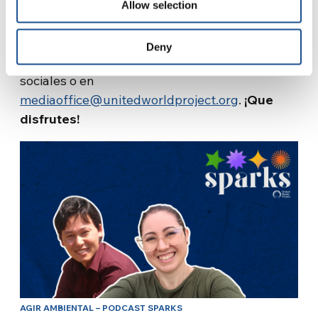
Allow selection
Music
,
Audible
,
Anghami
(click en el nombre
de la plataforma para escuchar enseguida).
Deny
Haznos saber lo que piensas en nuestras redes
sociales o en
mediaoffice@unitedworldproject.org
.
¡Que
disfrutes!
AGIR AMBIENTAL – PODCAST SPARKS