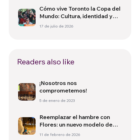
Cómo vive Toronto la Copa del
Mundo: Cultura, identidad y
política más allá del terreno
17 de julio de 2026
de juego
Readers also like
¡Nosotros nos
comprometemos!
5 de enero de 2023
Reemplazar el hambre con
Flores: un nuevo modelo de
trabajo social para las
11 de febrero de 2026
personas en situación de calle